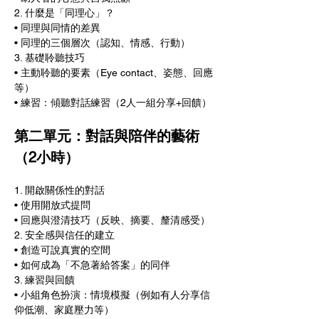
2. 什麼是「同理心」？
• 同理與同情的差異
• 同理的三個層次（認知、情感、行動）
3. 基礎聆聽技巧
• 主動聆聽的要素（Eye contact、姿態、回應
等）
• 練習：傾聽對話練習（2人一組分享+回饋）
第二單元：對話與陪伴的藝術
（2小時）
1. 開啟關係性的對話
• 使用開放式提問
• 回應與澄清技巧（反映、摘要、釐清感受）
2. 安全感與信任的建立
• 創造可說真實的空間
• 如何成為「不急著給答案」的同伴
3. 練習與回饋
• 小組角色扮演：情境模擬（例如有人分享信
仰低潮、家庭壓力等）