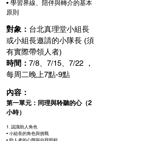
• 學習界線、陪伴與轉介的基本
原則
對象：
台北真理堂小組長
或小組長邀請的小隊長 (須
有實際帶領人者)
時間：
7/8、7/15、7/22 ，
每周二晚上7點-9點
內容：
第一單元：同理與聆聽的心（2
小時）
1. 認識助人角色
• 小組長的角色與挑戰
• 助人者的心態與自我照顧