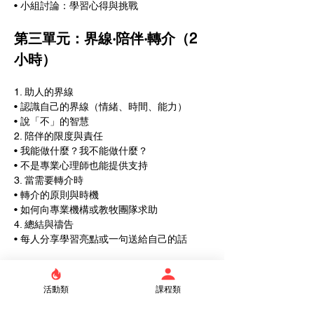
• 小組討論：學習心得與挑戰
第三單元：界線‧陪伴‧轉介（2
小時）
1. 助人的界線
• 認識自己的界線（情緒、時間、能力）
• 說「不」的智慧
2. 陪伴的限度與責任
• 我能做什麼？我不能做什麼？
• 不是專業心理師也能提供支持
3. 當需要轉介時
• 轉介的原則與時機
• 如何向專業機構或教牧團隊求助
4. 總結與禱告
• 每人分享學習亮點或一句送給自己的話
📢報名截止時間：114/6/29
活動類
課程類
★若有疑問請來信：julia.ttlc@gmail.com 或
電02-23632096分機153   輔導中心 陳姊妹。