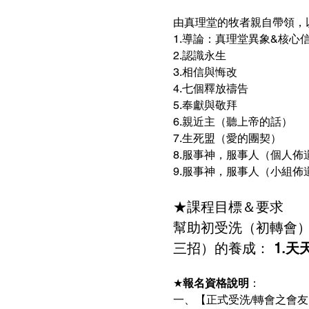
由真理堂的牧者親自帶領，
​1.導論：真理堂異象&核心
2.認識永生　 
3.相信與悔改　 
4.七個釋放禱告 
5.奉獻與敬拜 
6.親近主（聽上帝的話） 
7.生死盟（愛的團契） 
8.服事神，服事人（個人佈道
9.服事神，服事人（小組佈道）
★課程目標＆要求 
幫助初受洗（初轉會）
三招）的養成：
 1.
★
報名資格說明
：
一、【正式受洗/轉會之會