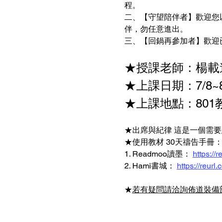
程。 
二、【守望陪伴者】歡迎您
伴，勿任意進出。
三、【回鍋再參加者】歡迎
★授課老師：楊載
★上課日期：7/8~8/
★上課地點：801
★出席與紀律 這是一個需要
★使用教材 30天禱告手冊：
1. Readmoo讀墨： 
https://
2. Hami書城： 
https://reurl
★
若有疑問請洽詢佈道裝備部