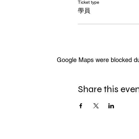
Ticket type
學員
Google Maps were blocked due 
Share this eve