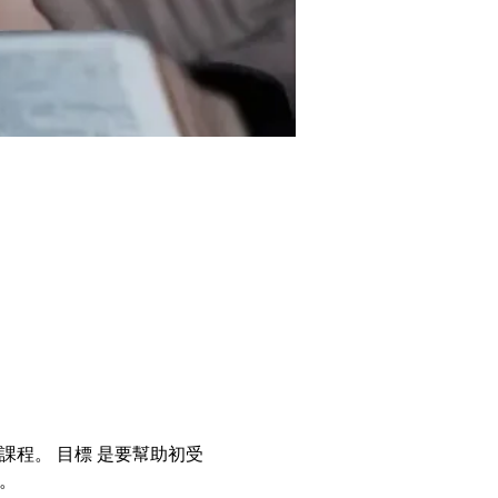
程。 目標 是要幫助初受
。