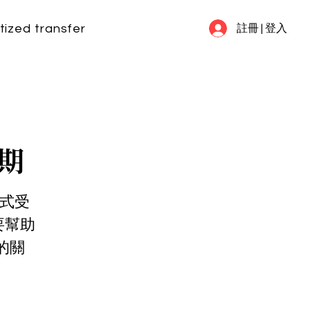
tized transfer
my information
FAQ
註冊 | 登入
3期
正式受
要幫助
的關