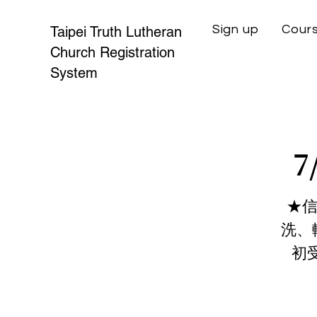
Sign up
Cours
Taipei Truth Lutheran
Church Registration
System
7
★信
洗、
初