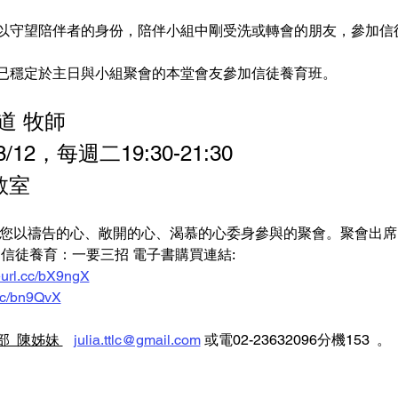
以守望陪伴者的身份，陪伴小組中剛受洗或轉會的朋友，參加信
已穩定於主日與小組聚會的本堂會友參加信徒養育班。
道 牧師
12，每週二19:30-21:30
教室
您以禱告的心、敞開的心、渴慕的心委身參與的聚會。聚會出席需
信徒養育：一要三招 電子書購買連結: 
reurl.cc/bX9ngX
.cc/bn9QvX
  陳姊妹 
julia.ttlc@gmail.com
 或電02-23632096分機153  。