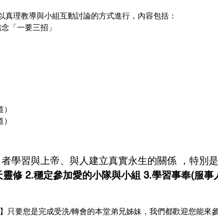
以真理教導與小組互動討論的方式進行，內容包括：
信念「一要三招」 
） 
   
者學習與上帝、與人建立真實永生的關係 ，特別
天天靈修 2.穩定參加愛的小隊與小組 3.學習事奉(服事人
友】只要您是完成受洗/轉會的本堂弟兄姊妹，我們都歡迎您能來