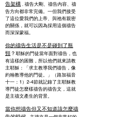
告架構
禱告大剛、禱告內容、禱
，
告方向都非常完備。一但我們接受
了這位愛我們的上帝、與祂有親密
的關係，就可以因為採用這個禱告
而深深蒙福。 
你的禱告生活是不是碰到了瓶
頸
？
耶穌的門徒當年面對禱告，也
有這樣的困難，所以他們就來請教
主耶穌：「求主教導我們禱告，像
約翰教導他的門徒。」（路加福音
十一：1）2-4節就記錄了主耶穌教
導門徒怎麼樣禱告的禱告文，這就
是主禱文產生的背景。
當你想禱告但又不知道該怎麼禱
告的時候
主禱文是一個非常好的