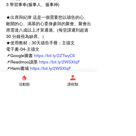
3.學習事奉(服事人、服事神)   
★出席與紀律 這是一個需要您以禱告的心、
敞開的心、渴慕的心委身參與的聚會。聚會出
席需達八成以上才算通過。(每堂課遲到超過 
30 分鐘視為缺席。）   
★使用教材：30天禱告手冊：主禱文
電子書-04-主禱文 
📌Google圖書 
https://bit.ly/2ZTwyC6
📌Readmoo讀墨 
https://bit.ly/2WSXIqF
📌Hami書城 
https://bit.ly/2WSXIqF
★
若有疑問請來信：vivi@tlc.org.tw
 或電02-
活動類
課程類
23632096分機609  佈道裝備部 張姐妹。
Tickets
Sale ended