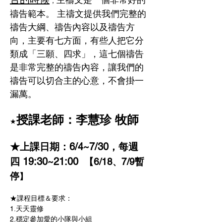
，
禱告範本。 主禱文提供我們完整的
禱告大綱、禱告內容以及禱告方
向，主要有七方面，有些人把它分
類成「三願、四求」，這七個禱告
是非常完整的禱告內容，讓我們的
禱告可以切合主的心意，不會掛一
漏萬。 
授課老師：李慧珍 牧師
★
★上課日期：6/4~7/30，每週
四 19:30~21:00  
【6/18
7/9暫
、
停
】
★課程目標＆要求：
1.天天靈修 
2.穩定參加愛的小隊與小組 