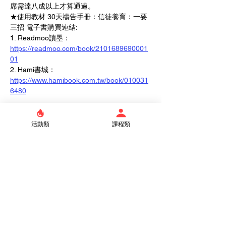
席需達八成以上才算通過。   
★使用教材 30天禱告手冊：信徒養育：一要
三招 電子書購買連結: 
1. Readmoo讀墨：
https://readmoo.com/book/2101689690001
01
2. Hami書城：
https://www.hamibook.com.tw/book/010031
6480
★
若有疑問請洽詢佈道裝備部  張姐妹 
  02-
23632096分機169  或 
vivi@tlc.org.tw
。
活動類
課程類
Tickets
Sale ended
Ticket type
學員