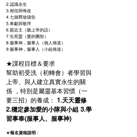
2.認識永生　 
3.相信與悔改　 
4.七個釋放禱告 
5.奉獻與敬拜 
6.親近主（聽上帝的話） 
7.生死盟（愛的團契） 
8.服事神，服事人（個人佈道） 
9.服事神，服事人（小組佈道）   
★課程目標＆要求 
幫助初受洗（初轉會）者學習與
上帝、與人建立真實永生的關
係 ，特別是屬靈基本習慣（一
要三招）的養成：
 1.天天靈修 
2.穩定參加愛的小隊與小組 3.學
習事奉(服事人、服事神)  
★
報名資格說明
：