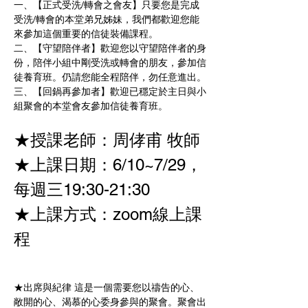
一、【正式受洗/轉會之會友】只要您是完成
受洗/轉會的本堂弟兄姊妹，我們都歡迎您能
來參加這個重要的信徒裝備課程。 
二、【守望陪伴者】歡迎您以守望陪伴者的身
份，陪伴小組中剛受洗或轉會的朋友，參加信
徒養育班。仍請您能全程陪伴，勿任意進出。
三、【回鍋再參加者】歡迎已穩定於主日與小
組聚會的本堂會友參加信徒養育班。
★授課老師：周侾甫 牧師
★上課日期：6/10~7/29，
每週三19:30-21:30 
★上課方式：zoom線上課
程
★出席與紀律 這是一個需要您以禱告的心、
敞開的心、渴慕的心委身參與的聚會。聚會出