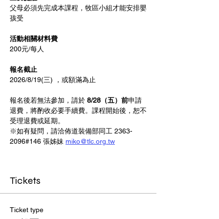
父母必須先完成本課程，牧區小組才能安排嬰
孩受
活動相關材料費 
200元/每人 
報名截止
2026/8/19(三) ，或額滿為止
報名後若無法參加，請於 
8/28（五）前
申請
退費，將酌收必要手續費。課程開始後，恕不
受理退費或延期。
※如有疑問，請洽佈道裝備部同工 2363-
2096#146 張姊妹 
miko@tlc.org.tw
Tickets
Ticket type