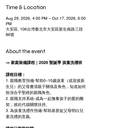
Time & Location
Aug 29, 2026, 4:00 PM – Oct 17, 2026, 6:00
PM
大安區, 106台湾臺北市大安區新生南路三段
86號
About the event
📣 
家庭裝備課程｜2026 聖誕季 孩童洗禮班 
課程目標：
1. 親職教育預備-幫助0~10歲孩童（或迎接新
生兒）的父母釐清親子關係及角色，知道如何
扮演合乎聖經的親職角色。 
2. 親職支持系統-成為一起撫養孩子的愛的團
契，彼此代禱關懷扶持。
3. 為孩童洗禮作預備-幫助基督徒父母明白兒
童洗禮的意義。