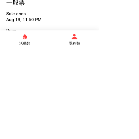
一般票
Sale ends
Aug 19, 11:50 PM
Price
NT$200.00
活動類
課程類
Quantity
Total
NT$0.00
Checkout