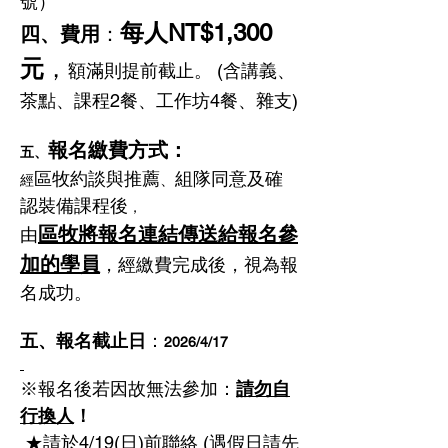
號）
每人NT$1,300
四、費用
：
元
，
額滿則提前截止。 (含講義、
茶點、課程2餐、工作坊4餐、雜支)
報名繳費方式：
五、
區牧約談與推薦
組隊同意及確
、
經
認裝備課程後
，
區牧將報名連結傳送給報名參
由
加的學員
，經繳費完成後，視為報
名成功。
五、報名截止日
：
2026/4/17
※報名後若因故無法參加：
請勿自
行換人
！
 ★請於4/19(日)前聯絡 (遇假日請先