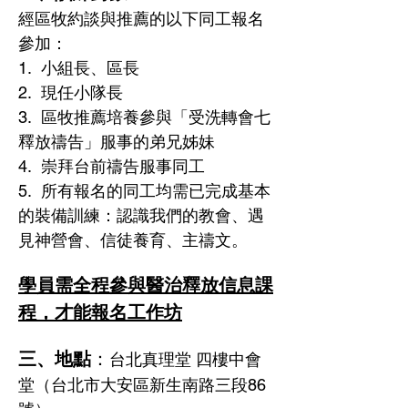
經區牧約談與推薦的以下同工報名
參加：
1.  小組長、區長
2.  現任小隊長
3.  區牧推薦培養參與「受洗轉會七
釋放禱告」服事的弟兄姊妹
4.  崇拜台前禱告服事同工
5.  所有報名的同工均需已完成基本
的裝備訓練：認識我們的教會、遇
見神營會、信徒養育、主禱文。
學員需全程參與醫治釋放信息課
程，才能報名工作坊
三、地點
：
台北真理堂 四樓中會
堂（台北市大安區新生南路三段86