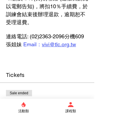
以電郵告知)，將扣10％手續費，於
訓練會結束後辦理退款，逾期恕不
受理退費。
連絡電話: (02)2363-2096分機609 
張姐妹 
Email：
vivi@tlc.org.tw
Tickets
Sale ended
Ticket type
醫治釋放研習會-學員
活動類
課程類
Price
NT$1,300.00