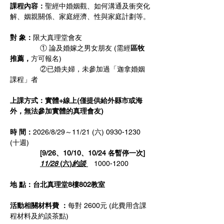
課程內容：
聖經中婚姻觀、如何溝通及衝突化
解、姻親關係、家庭經濟、性與家庭計劃等。
對 象：
限大真理堂會友
               ① 論及婚嫁之男女朋友 (需經
區牧
推薦，
方可報名)
               ②已婚夫婦，未參加過「迦拿婚姻
課程」者
上課方式：實體+線上(僅提供給外縣市或海
外，無法參加實體的真理會友) 
時 間：
2026/8/29～11/21 (六) 0930-1230 
(十週)
               [9/26、10/10、10/24 各暫停一次]
11/28
 (六)
約談 
1000-1200
地 點：台北真理堂8樓802教室
活動相關材料費 ：
每對 2600元 (此費用含課
程材料及約談茶點)  