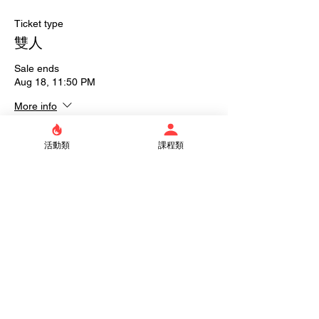
Ticket type
雙人
Sale ends
Aug 18, 11:50 PM
More info
Price
活動類
課程類
NT$2,600.00
Quantity
Total
NT$0.00
Checkout