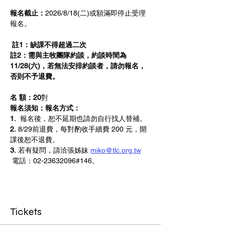
報名截止：
2026/8/18(二)或額滿即停止受理
報名。
註1：缺課不得超過二次  
註2：需與主牧團隊約談，約談時間為
11/28(六)，若無法安排約談者，請勿報名，
否則不予退費。
名 額：20
對
報名須知：報名方式：
1.
  報名後，恕不延期也請勿自行找人替補。
2.
 8/29前退費，每對酌收手續費 200 元，開
課後恕不退費。
3.
 若有疑問，請洽張姊妹 
miko@tlc.org.tw
 電話：02-23632096#146。
Tickets