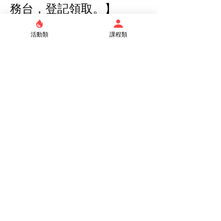
務台，登記領取。】
活動類
課程類
時間表
12:30 PM - 2:00 PM
112 days 1 hour 30 minutes
平安季聖綜班
線上
See All
Tickets
Sale ended
Ticket type