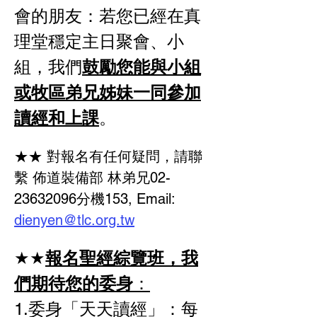
會的朋友：若您已經在真
理堂穩定主日聚會、小
組，我們
鼓勵您能與小組
或牧區弟兄姊妹一同參加
讀經和上課
。
★★ 對報名有任何疑問，請聯
繫 佈道裝備部 林弟兄02-
23632096分機153, Email: 
dienyen@tlc.org.tw
★★
報名聖經綜覽班，我
們期待您的委身
：
1.委身「天天讀經」：每