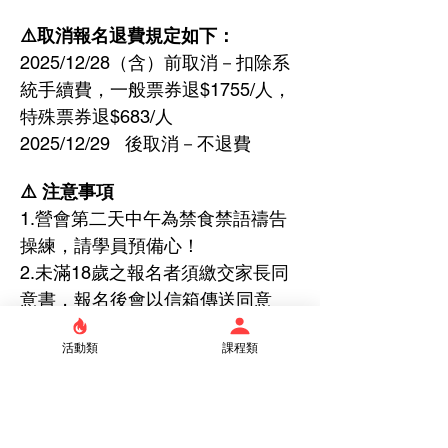
⚠️取消報名退費規定如下：
2025/12/28（含）前取消－扣除系
統手續費，一般票券退$1755/人，
特殊票券退$683/人
2025/12/29   後取消－不退費
⚠️ 注意事項
1.營會第二天中午為禁食禁語禱告
操練，請學員預備心！
2.未滿18歲之報名者須繳交家長同
意書，報名後會以信箱傳送同意
書。
活動類
課程類
3.營會同工請勿填寫此報名表，謝
謝！
以上內容若有疑問，請聯絡：