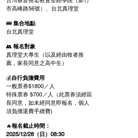
台灣基督長老教會聖經學院（新竹
市高峰路56號）、台北真理堂
🚌
 集合地點
台北真理堂
👥 
報名對象
真理堂大專生（以及經由牧者推
薦，家長同意之高中生）
💰
自行負擔費用
一般票券$1800／人
特殊票券 $700／人（此票券須經區
長同意，如未經同意即報名，個人
須負擔退費手續費)
🔥
報名截止時間：
2025/12/28（日）08:30