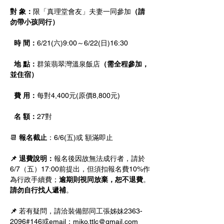
對 象：
限「真理堂會友」夫妻一同參加
（請
勿帶小孩同行）
  時 間：
6/21(六)9:00～6/22(日)16:30
  地 點：
群策翡翠灣溫泉飯店
（需全程參加，
並住宿）
  費 用：
每對4,400元(原價8,800元)
  名 額：
27對
📆 
報名截止
：6/6(五)或 額滿即止
📌 退費說明：
報名後因故無法成行者，請於
6/7（五）17:00前提出，但須扣報名費10%作
為行政手續費；
逾期則視同放棄，恕不退費
。
請勿自行找人遞補
。
📌 
若有疑問，請洽裝備部同工張姊妹2363-
2096#146或email：miko.ttlc@gmail.com