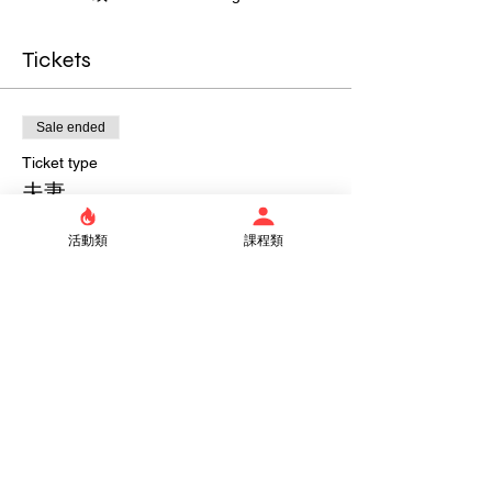
Tickets
Sale ended
Ticket type
夫妻
Price
活動類
課程類
NT$4,400.00
Share this event