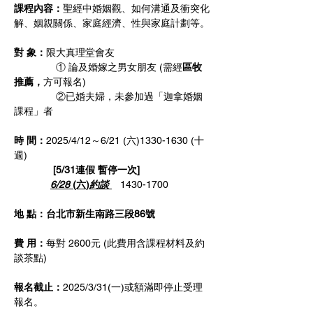
課程內容：
聖經中婚姻觀、如何溝通及衝突化
解、姻親關係、家庭經濟、性與家庭計劃等。
對 象：
限大真理堂會友
               ① 論及婚嫁之男女朋友 (需經
區牧
推薦，
方可報名)
               ②已婚夫婦，未參加過「迦拿婚姻
課程」者
時 間：
2025/4/12～6/21 (六)1330-1630 (十
週)
              [5/31連假 暫停一次]
6/28
 (六)
約談 
1430-1700
地 點：台北市新生南路三段86號 
費 用：
每對 2600元 (此費用含課程材料及約
談茶點)  
報名截止：
2025/3/31(一)或額滿即停止受理
報名。