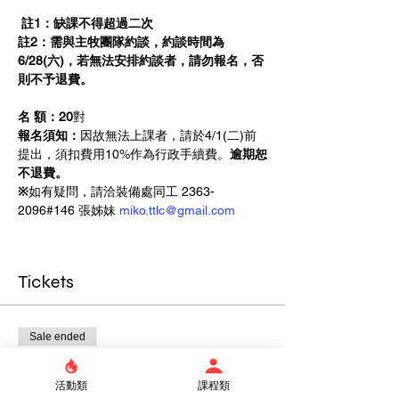
註1：缺課不得超過二次  
註2：需與主牧團隊約談，約談時間為
6/28(六)，若無法安排約談者，請勿報名，否
則不予退費。
名 額：20
對
報名須知：
因故無法上課者，請於4/1(二)前
提出，須扣費用10%作為行政手續費。
逾期恕
不退費。
※
如有疑問，請洽裝備處同工 2363-
2096#146 張姊妹 
miko.ttlc@gmail.com
Tickets
Sale ended
Ticket type
活動類
課程類
雙人