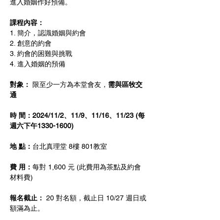
進入婚姻作好預備。
課程內容：
1. 簡介，認識婚姻與約會 
2. 創意的約會
3. 約會的困難與挑戰
4. 進入婚姻的預備
對象： 
限至少一方為本堂會友，
需與區牧交
通
時 間：2024/11/2、11/9、11/16、11/23 (每
週六下午1330-1600)
地 點：
台北真理堂 8樓 801教室  
費 用：
每對 1,600 元 (此費用為茶點及約會
材料費)
報名截止： 
20 對名額，截止日 10/27 週日或
額滿為止。