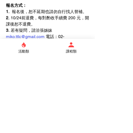
報名方式：
1.
  報名後，恕不延期也請勿自行找人替補。
2.
 10/24前退費，每對酌收手續費 200 元，開
課後恕不退費。
3.
 若有疑問，請洽張姊妹 
miko.ttlc@gmail.com
 電話：02-
23632096#146。
活動類
課程類
**備註：
鼓勵預備參加「迦拿課程」的情侶，
先完成「約會的藝術」，幸福更加分。
Share this event
Taipei Truth Lutheran Church