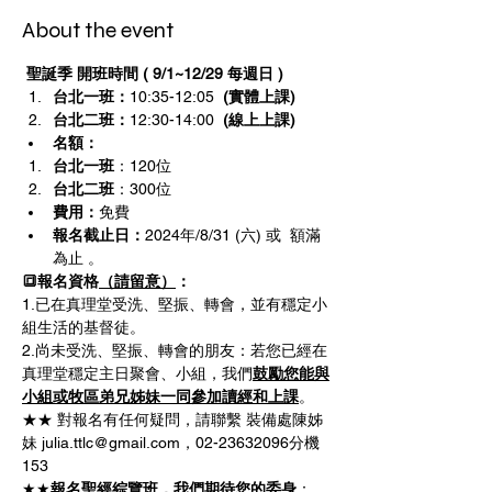
About the event
 聖誕季 開班時間 ( 9/1~12/29 每週日 ) 
台北一班：
10:35-12:05 
 (實體上課)
台北二班：
12:30-14:00  
(線上上課)
名額：
台北一班
：120位
台北二班
：300位
費用：
免費
報名截止日：
2024年/8/31 (六) 或  額滿
為止 。
🔳報名資格
（請留意）
：
1.已在真理堂受洗、堅振、轉會，並有穩定小
組生活的基督徒。
2.尚未受洗、堅振、轉會的朋友：若您已經在
真理堂穩定主日聚會、小組，我們
鼓勵您能與
小組或牧區弟兄姊妹一同參加讀經和上課
。
★★ 對報名有任何疑問，請聯繫 裝備處陳姊
妹 julia.ttlc@gmail.com，02-23632096分機
153
★★
報名聖經綜覽班，我們期待您的委身
：