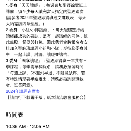
1.委身「天天讀經」：每週參加聖經綜覽班上
課前，須至少每天讀完當天指定的聖經進度 
(請參考2024年聖經綜覽班經文進度表，每天
大約需讀四章聖經。)
2.委身「小組/小隊讀經」：每天能穩定持續
讀經能成功的要訣，是有一起讀經的同伴，彼
此鼓勵、督促與打氣。因此我們會將報名者安
排加入聖綜班讀經小組和小隊，期待您委身其
中，一起上課、討論、讀經並禱告。
3.委身「團隊讀經」：聖經綜覽班一年共有三
季課程，每季需單獨報名，請務必預留時間
「每週上課」(不遲到早退、不隨意缺席。若
有特殊情形要半途退出，請務必徵詢開班牧
者、班長同意)。
2024年讀經進度表
【請自行下載電子版，紙本請洽教會服務台】
時間表
10:35 AM - 12:05 PM