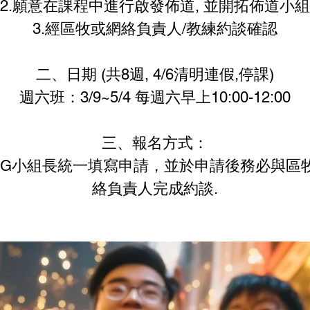
2.願意在課程中進行啟發佈道, 並開拓佈道小組
3.經區牧或網絡負責人/教練約談確認
二、日期 (共8週, 4/6清明連假,停課)
週六班：3/9~5/4 每週六早上10:00-12:00
三、報名方式：
PG小組長統一填寫申請，並於申請後務必與區