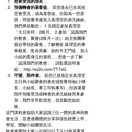
想要受洗的朋友 
。
預備轉會的基督徒
。 若您過去已在其他
堂會受洗，成為基督徒。但因為一些原
因，而慎重考慮加入真理堂的弟兄姊妹。
我們將鼓勵您： 1.先穩定參加真理堂
「主日崇拜」2個月。 2.參加「認識我們
的教會」聚會(2個月一次)：由主牧團隊
親自帶領的聚會，了解整個 真理堂的事
奉根基、使命異象、如何作主門徒、加入
小組的委身立約過程..... 想進一步了解
「認識我們的教會」，請點選說明連
結： http://ez2o.com/7T7aG 
守望、陪伴者。
 若您已是穩定在真理堂
主日與小組聚會的會友或牧養領袖(小隊
長、小組長、事工司執事等)，但因著要
陪伴預備受洗或轉會的弟兄姊妹而來參
加，我們非常歡迎您，也鼓勵您如此
做。 
這門課程會協助大家認識三位一體的真神與教
會生活，並透過團體的分享與禱告經歷上帝，
學習、體驗小組團契生活。
牧者會帶領大家一起探討以下這11個基要真