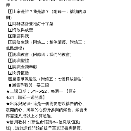
理： 
  1️⃣上帝是誰？我是誰？（附錄一：禱讀的原
則） 
  2️⃣耶穌基督並祂釘十字架 
  3️⃣悔改與成聖 
  4️⃣聖靈與我 
  5️⃣靈修生活（附錄二：相伴讀經、附錄三：
萬民頌揚） 
  6️⃣認識教會（附錄四：我們的教會） 
  7️⃣認識聖禮  
  8️⃣認識金錢奉獻 
  9️⃣肉身復活 
  🔟屬靈爭戰透視（附錄五：七個釋放禱告） 
  ⏸屬靈爭戰與一要三招 
★上課日期：5/1~5/22，每週一 【原定
4/24，順延一週開課】
★出席與紀律- 這是一個需要您以禱告的心、
敞開的心、渴慕的心委身參與的聚會。聚會出
席需達八成以上才算通過。 
★使用教材：[新生命陪讀本~信息版/互動
版]，請於課程開始前提早至真理書房購買。 