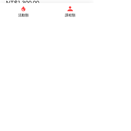
NT$1,300.00
活動類
課程類
Share this event
Taipei Truth Lutheran Church
No. 86, Section 3, Xinsheng South
Road, Da'an District, Taipei City 106
​02-23632096
Office: Tuesday to Saturday 9:00-
18:00
Privacy and Personal Data