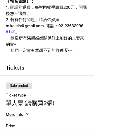
【報名資訊】：
1. 開課前退費，每對酌收手續費200元，開課
後恕不退費。
2. 若有任何問題，請洽張姊妹 
miko.ttlc@gmail.com  電話：02-23632096 
#146
。
    歡迎所有渴望婚姻關係好上加好的夫妻來
約會~
    您們一定會有意想不到的收穫喔~~
Tickets
Sale ended
Ticket type
單人票 (請購買2張)
More info
Price