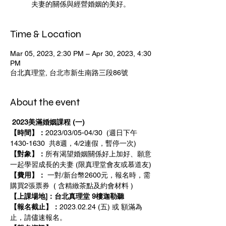
夫妻的關係與經營婚姻的美好。
Time & Location
Mar 05, 2023, 2:30 PM – Apr 30, 2023, 4:30
PM
台北真理堂, 台北市新生南路三段86號
About the event
2023美滿婚姻課程 (一)
【時間】：
2023/03/05-04/30  (週日下午
1430-1630  共8週，4/2連假，暫停一次)
【對象】：
所有渴望婚姻關係好上加好、願意
一起學習成長的夫妻 (限真理堂會友或慕道友)
【費用】：
 一對/新台幣2600元，報名時，需
購買2張票券  ( 含精緻茶點及約會材料 ) 
【上課場地]：台北真理堂 9樓迦勒聽
【報名截止】：
2023.02.24 (五) 或 額滿為
止，請儘速報名。