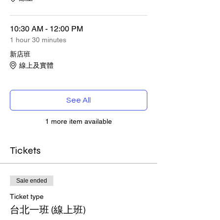
10:30 AM - 12:00 PM
1 hour 30 minutes
新店班
線上及實體
See All
1 more item available
Tickets
Sale ended
Ticket type
台北一班 (線上班)