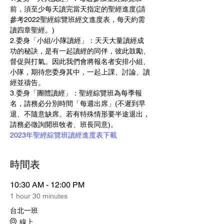
前，須至少每天讀完當天指定的聖經進度(請
參考2022聖經綜覽班經文進度表，每天約需
讀四章聖經。)
2.委身「小組/小隊讀經」：天天大量讀經成
功的秘訣，是有一起讀經的同伴，彼此鼓勵、
督促與打氣。因此我們會將報名者安排小組、
小隊，期待您委身其中，一起上課、討論、讀
經並禱告。
3.委身「團體讀經」：聖經綜覽班為每季報
名，請務必分別時間「每週出席」(不遲到早
退、不隨意缺席。若有特殊情形要半途退出，
請務必徵詢開班牧者、班長同意)。
2023年聖經綜覽班讀經進度表下載
時間表
10:30 AM - 12:00 PM
1 hour 30 minutes
台北一班
線上