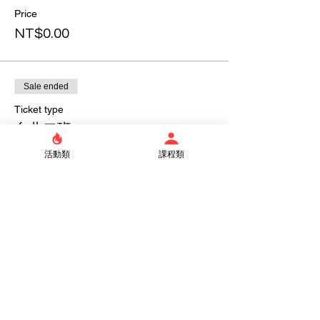
Price
NT$0.00
Sale ended
Ticket type
台北二班
活動類
課程類
Price
NT$0.00
Sale ended
Ticket type
新店班
Price