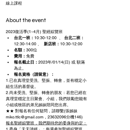
線上課程
About the event
2023復活季(1~4月) 聖經綜覽班
台北一班：
10:30-12:00  、 
台北二班：
12:30-14:00 、
  新店班：
10:30-12:00  
名額：
300位
費用：
免費
報名截止日：
2023年/01/14(日) 或 額滿
為止。
報名資格（請留意）：
1.已在真理堂受洗、堅振、轉會，並有穩定小
組生活的基督徒。
2.尚未受洗、堅振、轉會的朋友：若您已經在
真理堂穩定主日聚會、小組，我們鼓勵您能有
小組或牧區的弟兄姊妹陪同您出席。
★★ 對報名有任何疑問，請聯繫(張姊妹
miko.ttlc@gmail.com，23632096分機146)
報名聖經綜覽班，我們期待您的委身與約定：
1.委身「天天讀經」：每週參加聖經綜覽班