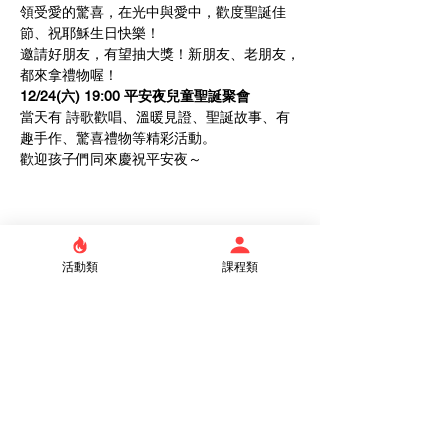
領受愛的驚喜，在光中與愛中，歡度聖誕佳
節、祝耶穌生日快樂！
邀請好朋友，有望抽大獎！新朋友、老朋友，
都來拿禮物喔！
12/24(六) 19:00 平安夜兒童聖誕聚會
當天有 詩歌歡唱、溫暖見證、聖誕故事、有
趣手作、驚喜禮物等精彩活動。
歡迎孩子們同來慶祝平安夜～
Share this event
活動類
課程類
Taipei Truth Lutheran Church
No. 86, Section 3, Xinsheng South
Road, Da'an District, Taipei City 106