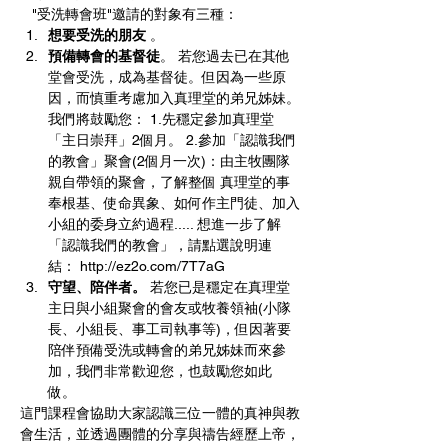
   "受洗轉會班"邀請的對象有三種： 
想要受洗的朋友 
。
預備轉會的基督徒
。 若您過去已在其他
堂會受洗，成為基督徒。但因為一些原
因，而慎重考慮加入真理堂的弟兄姊妹。
我們將鼓勵您： 1.先穩定參加真理堂
「主日崇拜」2個月。 2.參加「認識我們
的教會」聚會(2個月一次)：由主牧團隊
親自帶領的聚會，了解整個 真理堂的事
奉根基、使命異象、如何作主門徒、加入
小組的委身立約過程..... 想進一步了解
「認識我們的教會」，請點選說明連
結： http://ez2o.com/7T7aG 
守望、陪伴者。
 若您已是穩定在真理堂
主日與小組聚會的會友或牧養領袖(小隊
長、小組長、事工司執事等)，但因著要
陪伴預備受洗或轉會的弟兄姊妹而來參
加，我們非常歡迎您，也鼓勵您如此
做。 
這門課程會協助大家認識三位一體的真神與教
會生活，並透過團體的分享與禱告經歷上帝，