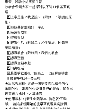
學習、體驗小組團契生活。
牧者會帶領大家一起探討以下這11個基要真
理： 
  1️⃣上帝是誰？我是誰？（附錄一：禱讀的原
則） 
  2️⃣耶穌基督並祂釘十字架 
  3️⃣悔改與成聖 
  4️⃣聖靈與我 
  5️⃣靈修生活（附錄二：相伴讀經、附錄三：
萬民頌揚） 
  6️⃣認識教會（附錄四：我們的教會） 
  7️⃣認識聖禮  
  8️⃣認識金錢奉獻 
  9️⃣肉身復活 
  🔟屬靈爭戰透視（附錄五：七個釋放禱告） 
  ⏸屬靈爭戰與一要三招 
★出席與紀律- 這是一個需要您以禱告的心、
敞開的心、渴慕的心委身參與的聚會。聚會出
席需達八成以上才算通過。 
★使用教材：[新生命陪讀本~信息版/互動
版]，請於課程開始前提早至真理書房購買。 