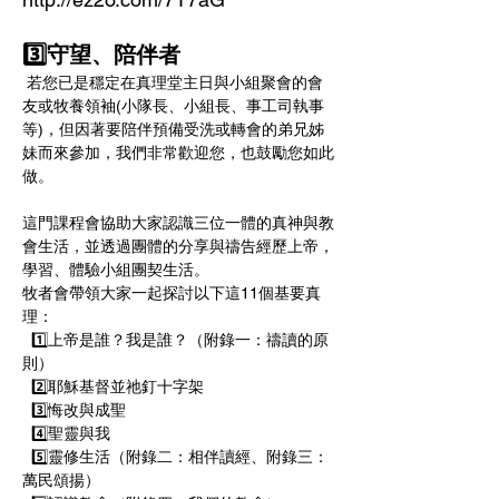
3️⃣守望、陪伴者
 若您已是穩定在真理堂主日與小組聚會的會
友或牧養領袖(小隊長、小組長、事工司執事
等)，但因著要陪伴預備受洗或轉會的弟兄姊
妹而來參加，我們非常歡迎您，也鼓勵您如此
做。 
這門課程會協助大家認識三位一體的真神與教
會生活，並透過團體的分享與禱告經歷上帝，
學習、體驗小組團契生活。
牧者會帶領大家一起探討以下這11個基要真
理： 
  1️⃣上帝是誰？我是誰？（附錄一：禱讀的原
則） 
  2️⃣耶穌基督並祂釘十字架 
  3️⃣悔改與成聖 
  4️⃣聖靈與我 
  5️⃣靈修生活（附錄二：相伴讀經、附錄三：
萬民頌揚） 