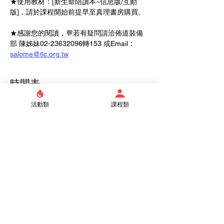
★使用教材：[新生命陪讀本~信息版/互動
版]，請於課程開始前提早至真理書房購買。 
★感謝您的閱讀，💬若有疑問請洽佈道裝備
部 陳姊妹02-23632096轉153 或Email： 
salome@tlc.org.tw
時間表
1:00 PM - 2:30 PM
活動類
課程類
28 days 1 hour 30 minutes
1/10 受洗轉會班(列車)
See All
Tickets