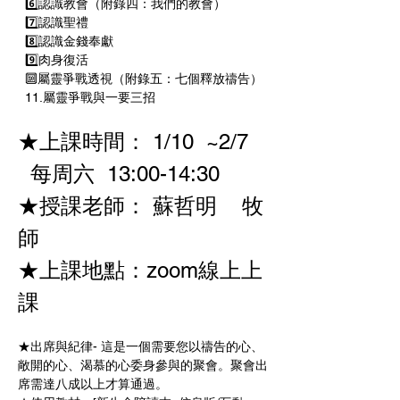
  6️⃣認識教會（附錄四：我們的教會） 
  7️⃣認識聖禮  
  8️⃣認識金錢奉獻 
  9️⃣肉身復活 
  🔟屬靈爭戰透視（附錄五：七個釋放禱告） 
  11.屬靈爭戰與一要三招 
★上課時間： 1/10  ~2/7   
  每周六  13:00-14:30   
★授課老師： 蘇哲明    牧
師
★上課地點：zoom線上上
課
★出席與紀律- 這是一個需要您以禱告的心、
敞開的心、渴慕的心委身參與的聚會。聚會出
席需達八成以上才算通過。 