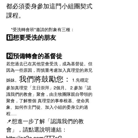
都必須委身參加這門小組團契式
課程。
    "受洗轉會班"邀請的對象有三種： 
1️⃣想要受洗的朋友
2️⃣預備轉會的基督徒
若您過去已在其他堂會受洗，成為基督徒。但
因為一些原因，而慎重考慮加入真理堂的弟兄
我們將鼓勵您：
姊妹。
 1.先穩定
參加真理堂「主日崇拜」2個月。 2.參加「認
識我們的教會」聚會，由主牧團隊親自帶領的
聚會，了解整個 真理堂的事奉根基、使命異
象、如何作主門徒、加入小組的委身立約過
程..... 
📌想進一步了解「認識我們的教
會」，請點選說明連結： 
http://ez2o.com/7T7aG 