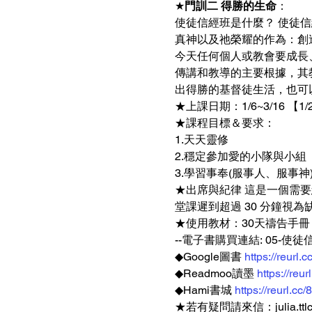
★
門訓二 得勝的生命
：
使徒信經班是什麼？ 使徒
真神以及祂榮耀的作為：創
今天任何個人或教會要成長
傳講和教導的主要根據，其
出得勝的基督徒生活，也可
★上課日期：1/6~3/16 【1
★課程目標＆要求：
1.天天靈修 
2.穩定參加愛的小隊與小組 
3.學習事奉(服事人、服事神) 
★出席與紀律 這是一個需
堂課遲到超過 30 分鐘視為缺
★使用教材：30天禱告手冊
--電子書購買連結: 05-使徒
◆Google圖書 
https://reurl
◆Readmoo讀墨 
https://reu
◆Hami書城 
https://reurl.cc
★若有疑問請來信：julia.ttlc