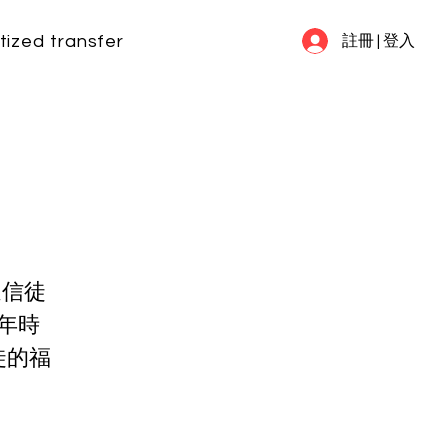
tized transfer
my information
FAQ
註冊 | 登入
過信徒
年時
徒的福