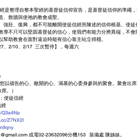
信經是整理自整本聖經的基督徒信仰宣告，是基督徒信仰的準繩
造、救贖與使祂的教會成聖。 
、強壯、復興，都不可能離開使徒信經所陳述的信仰根基。使徒
教導不只可以堅固基督徒的信心，使我們有能力分辨異端，不會
以幫助教會在面對逼迫時能有信心靠主站立得穩。
/27、2/10、2/17  三次暫停】，每週六
  
要您以禱告的心、敞開的心、渴慕的心委身參與的聚會。聚會出席
席。）   
：使徒信經 
信經 
.cc/Q3a4Np
rl.cc/Z7NX2l
/8n9qny
@gmail.com 或電02-23632096分機153   裝備處 陳姊妹。