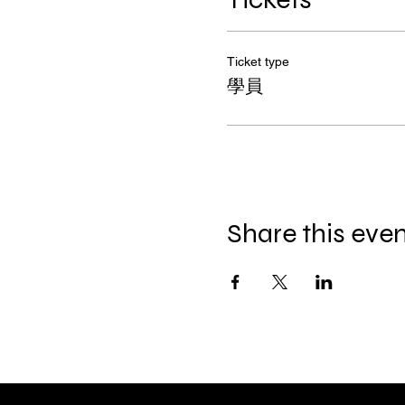
Ticket type
學員
Share this eve