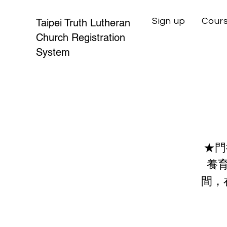
Sign up
Cours
Taipei Truth Lutheran
Church Registration
System
★門
養
間，