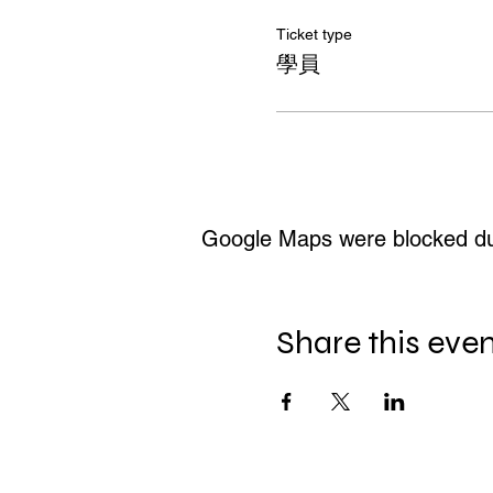
Ticket type
學員
Google Maps were blocked due 
Share this eve