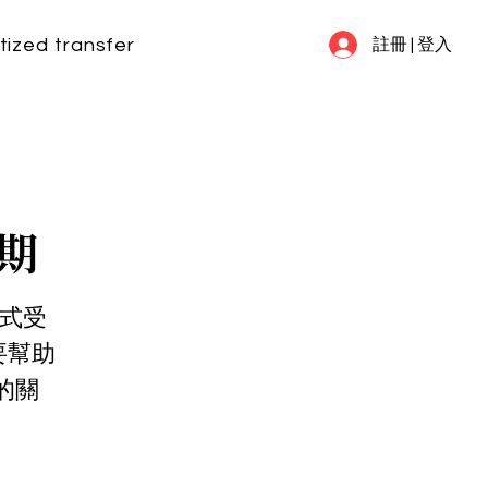
tized transfer
my information
FAQ
註冊 | 登入
1期
正式受
要幫助
的關