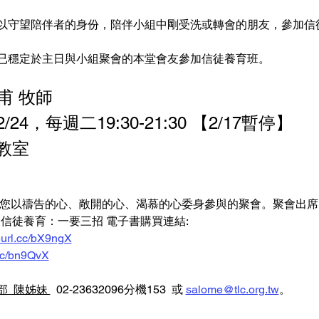
以守望陪伴者的身份，陪伴小組中剛受洗或轉會的朋友，參加信
已穩定於主日與小組聚會的本堂會友參加信徒養育班。
甫 牧師
24，每週二19:30-21:30 【2/17暫停】
 教室
您以禱告的心、敞開的心、渴慕的心委身參與的聚會。聚會出席需
信徒養育：一要三招 電子書購買連結: 
reurl.cc/bX9ngX
.cc/bn9QvX
  陳姊妹 
  02-23632096分機153  或 
salome@tlc.org.tw
。