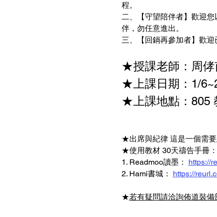
程。 
二、【守望陪伴者】歡迎您
伴，勿任意進出。
三、【回鍋再參加者】歡迎
★授課老師：周侾
★上課日期：1/6~2/
★上課地點：805
★出席與紀律 這是一個需要
★使用教材 30天禱告手冊：
1. Readmoo讀墨： 
https://
2. Hami書城： 
https://reurl
★
若有疑問請洽詢佈道裝備部