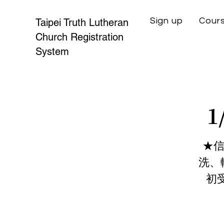
Sign up
Cours
Taipei Truth Lutheran
Church Registration
System
1
★信
洗、
初