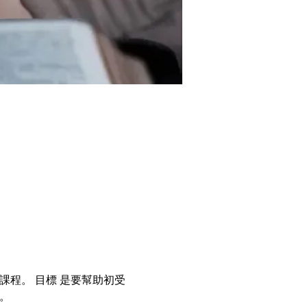
程。 目標 是要幫助初受
。