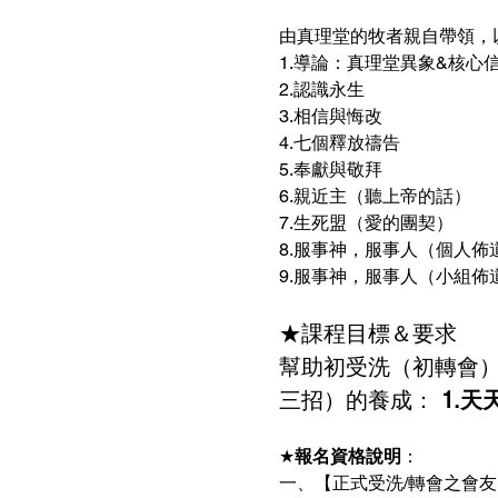
由真理堂的牧者親自帶領，
​1.導論：真理堂異象&核心
2.認識永生　 
3.相信與悔改　 
4.七個釋放禱告 
5.奉獻與敬拜 
6.親近主（聽上帝的話） 
7.生死盟（愛的團契） 
8.服事神，服事人（個人佈道
9.服事神，服事人（小組佈道）
★課程目標＆要求 
幫助初受洗（初轉會）
三招）的養成：
 1.
★
報名資格說明
：
一、【正式受洗/轉會之會