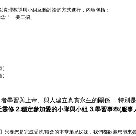
以真理教導與小組互動討論的方式進行，內容包括：
信念「一要三招」 
） 
   
者學習與上帝、與人建立真實永生的關係 ，特別
天天靈修 2.穩定參加愛的小隊與小組 3.學習事奉(服事人
友】只要您是完成受洗/轉會的本堂弟兄姊妹，我們都歡迎您能來