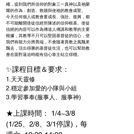
繩，提到我們所信仰的對象三一真神以及祂榮
耀的作為：創造、救贖與使祂的教會成聖。 
今天任何個人或教會要成長、強壯、復興，都
不可能離開使徒信經所陳述的信仰根基。使徒
信經的內容可以作為傳道人傳講和教導的主要
根據，其教導不只可以堅固基督徒的信心，使
我們有能力分辨異端，不會隨著異教之風飄來
飄去，活出得勝的基督徒生活，也可以幫助教
會在面對逼迫時能有信心靠主站立得穩。
✨課程目標＆要求：
1.天天靈修 
2.穩定參加愛的小隊與小組 
3.學習事奉(服事人、服事神)   
★上課時間： 1/4~3/8 
(1/25、2/8、3/1停課)，每