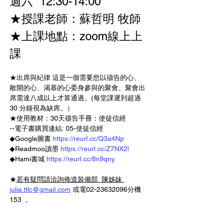
週六  12:30-14:00   
★授課老師：蘇哲明 牧師
★上課地點：zoom線上上
課
★出席與紀律 這是一個需要您以禱告的心、
敞開的心、渴慕的心委身參與的聚會。聚會出
席需達八成以上才算通過。(每堂課遲到超過 
30 分鐘視為缺席。）   
★使用教材：30天禱告手冊：使徒信經 
--電子書購買連結: 05-使徒信經 
◆Google圖書 
https://reurl.cc/Q3a4Np
◆Readmoo讀墨 
https://reurl.cc/Z7NX2l
◆Hami書城 
https://reurl.cc/8n9qny
★
若有疑問請洽詢佈道裝備部  陳姊妹 
julia.ttlc@gmail.com
 或電02-23632096分機
153  。