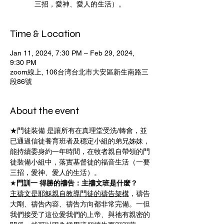
三招，愛神、愛人的生活）。
Time & Location
Jan 11, 2024, 7:30 PM – Feb 29, 2024,
9:30 PM
zoom線上, 106台湾台北市大安區新生南路三
段86號
About the event
★門徒裝備 是讓所有在真理堂受洗/轉會，並
已通過信徒養育班者及穩定小組的弟兄姊妹，
能持續委身約一年時間，在牧者親自帶領的門
徒裝備小組中，落實基督徒的福音生活（一要
三招，愛神、愛人的生活）。
★
門訓一 得勝的禱告：主禱文班是什麼？
主禱文是耶穌親自教導門徒的禱告架構
，禱告
大剛、禱告內容、禱告方向都非常完備。一但
我們接受了這位愛我們的上帝、與祂有親密的