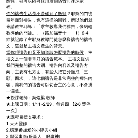
關係，就可以因為採用這個禱告而深深蒙
福。 
你的禱告生活是不是碰到了瓶頸
？耶穌的門徒
當年面對禱告，也有這樣的困難，所以他們就
來請教主耶穌：「求主教導我們禱告，像約翰
教導他的門徒。」（路加福音十一：1）2-4
節就記錄了主耶穌教導門徒怎麼樣禱告的禱告
文，這就是主禱文產生的背景。 
當你想禱告但又不知道該怎麼禱告的時候
，主
禱文是一個非常好的禱告範本。 主禱文提供
我們完整的禱告大綱、禱告內容以及禱告方
向，主要有七方面，有些人把它分類成「三
願、四求」，這七個禱告是非常完整的禱告內
容，讓我們的禱告可以切合主的心意，不會掛
一漏萬。 
★授課老師：吳焜梁 牧師
★上課日期：1/11~2/29，每週四 【2/8 暫停
一次】
★課程目標＆要求：
1.天天靈修 
2.穩定參加愛的小隊與小組 
3.學習事奉(服事人、服事神)   