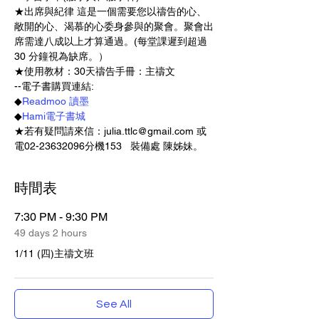
★出席與紀律 這是一個需要您以禱告的心、
敞開的心、渴慕的心委身參與的聚會。聚會出
席需達八成以上才算通過。(每堂課遲到超過 
30 分鐘視為缺席。）   
★使用教材：30天禱告手冊：主禱文
--電子書購買連結: 
◆
Readmoo 讀墨
◆
Hami電子書城
★若有疑問請來信：julia.ttlc@gmail.com 或
電02-23632096分機153   裝備處 陳姊妹。
時間表
7:30 PM - 9:30 PM
49 days 2 hours
1/11 (四)主禱文班
See All