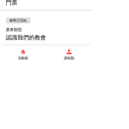
門票
銷售已完結
票券類型
認識我們的教會
價格
$0.00
活動類
課程類
分享此活動
台北真理堂
106 台北市大安區新生南路三段86號
​02-23632096