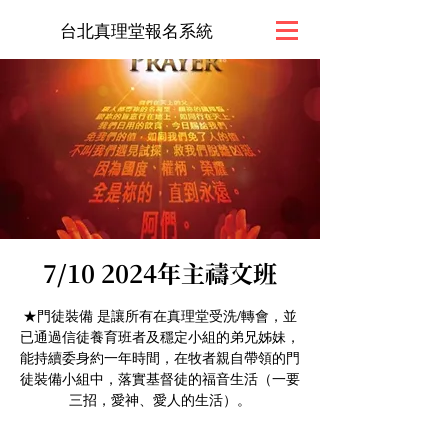
台北真理堂報名系統
7/10 2024年主禱文班
★門徒裝備 是讓所有在真理堂受洗/轉會，並
已通過信徒養育班者及穩定小組的弟兄姊妹，
能持續委身約一年時間，在牧者親自帶領的門
徒裝備小組中，落實基督徒的福音生活（一要
三招，愛神、愛人的生活）。