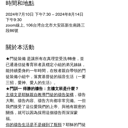
時間和地點
2024年7月10日 下午7:30 – 2024年8月14日
下午9:30
zoom線上, 106台湾台北市大安區新生南路三
段86號
關於本活動
★門徒裝備 是讓所有在真理堂受洗/轉會，並
已通過信徒養育班者及穩定小組的弟兄姊妹，
能持續委身約一年時間，在牧者親自帶領的門
徒裝備小組中，落實基督徒的福音生活（一要
三招，愛神、愛人的生活）。
★
門訓一 得勝的禱告：主禱文班是什麼？
主禱文是耶穌親自教導門徒的禱告架構
，禱告
大剛、禱告內容、禱告方向都非常完備。一但
我們接受了這位愛我們的上帝、與祂有親密的
關係，就可以因為採用這個禱告而深深蒙
福。 
你的禱告生活是不是碰到了瓶頸
？耶穌的門徒