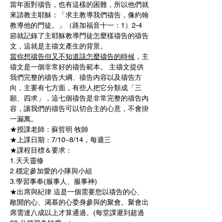
當年面對禱告，也有這樣的困難，所以他們就
來請教主耶穌：「求主教導我們禱告，像約翰
教導他的門徒。」（路加福音十一：1）2-4
節就記錄了主耶穌教導門徒怎麼樣禱告的禱告
文，這就是主禱文產生的背景。 
當你想禱告但又不知道該怎麼禱告的時候
，主
禱文是一個非常好的禱告範本。 主禱文提供
我們完整的禱告大綱、禱告內容以及禱告方
向，主要有七方面，有些人把它分類成「三
願、四求」，這七個禱告是非常完整的禱告內
容，讓我們的禱告可以切合主的心意，不會掛
一漏萬。 
★授課老師：蘇哲明 牧師 
★上課日期：7/10~8/14，每週三
★課程目標＆要求：
1.天天靈修 
2.穩定參加愛的小隊與小組 
3.學習事奉(服事人、服事神)   
★出席與紀律 這是一個需要您以禱告的心、
敞開的心、渴慕的心委身參與的聚會。聚會出
席需達八成以上才算通過。(每堂課遲到超過 