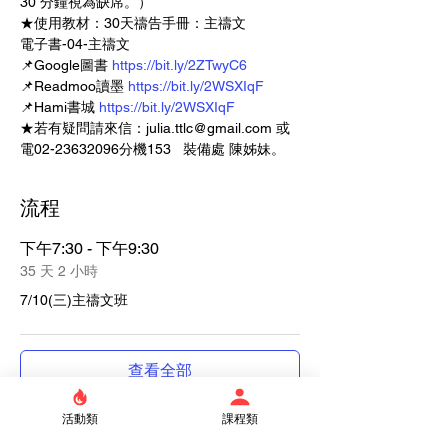
30 分鐘視為缺席。）   
★使用教材：30天禱告手冊：主禱文
電子書-04-主禱文 
📌Google圖書 
https://bit.ly/2ZTwyC6
📌Readmoo讀墨 
https://bit.ly/2WSXIqF
📌Hami書城 
https://bit.ly/2WSXIqF
★若有疑問請來信：julia.ttlc@gmail.com 或
電02-23632096分機153   裝備處 陳姊妹。
流程
下午7:30 - 下午9:30
35 天 2 小時
7/10(三)主禱文班
查看全部
活動類
課程類
門票