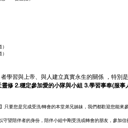
） 
   
者學習與上帝、與人建立真實永生的關係 ，特別
天天靈修 2.穩定參加愛的小隊與小組 3.學習事奉(服事人
友】只要您是完成受洗/轉會的本堂弟兄姊妹，我們都歡迎您能來
以守望陪伴者的身份，陪伴小組中剛受洗或轉會的朋友，參加信