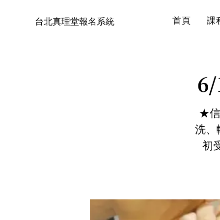
首頁
課
台北真理堂報名系統
6
★信
洗、
初