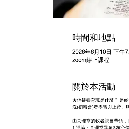
時間和地點
2026年6月10日 下午7:
zoom線上課程
關於本活動
★信徒養育班是什麼？ 是
洗(初轉會)者學習與上帝、
由真理堂的牧者親自帶領，
​1.導論：真理堂異象&核心