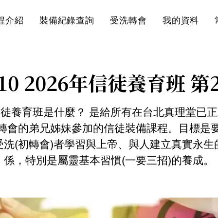
程介紹
裝備紀錄查詢
受洗轉會
我的資料
/10 2026年信徒養育班 第
徒養育班是什麼？ 是給所有在台北真理堂已
轉會的弟兄姊妹參加的信徒裝備課程。目標是
受洗(初轉會)者學習與上帝、與人建立真實永生
係，特別是屬靈基本習慣(一要三招)的養成。