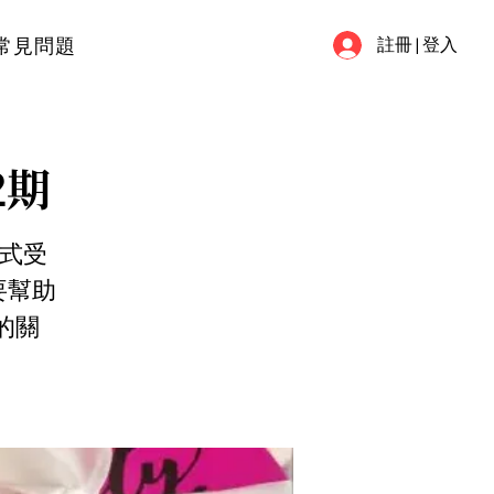
常見問題
註冊 | 登入
2期
正式受
要幫助
的關