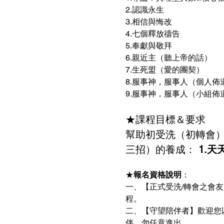
2.認識永生　 
3.相信與悔改　 
4.七個釋放禱告 
5.奉獻與敬拜 
6.親近主（聽上帝的話） 
7.生死盟（愛的團契） 
8.服事神，服事人（個人佈道
9.服事神，服事人（小組佈道）
★課程目標＆要求 
幫助初受洗（初轉會）
三招）的養成：
 1.
★
報名資格說明
：
一、【正式受洗/轉會之會
程。 
二、【守望陪伴者】歡迎您
伴，勿任意進出。