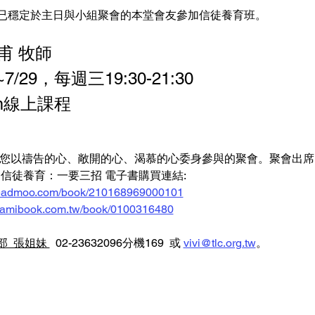
已穩定於主日與小組聚會的本堂會友參加信徒養育班。
甫 牧師
/29，每週三19:30-21:30 
m線上課程
您以禱告的心、敞開的心、渴慕的心委身參與的聚會。聚會出席需
信徒養育：一要三招 電子書購買連結: 
/readmoo.com/book/210168969000101
hamibook.com.tw/book/0100316480
  張姐妹 
  02-23632096分機169  或 
vivi@tlc.org.tw
。