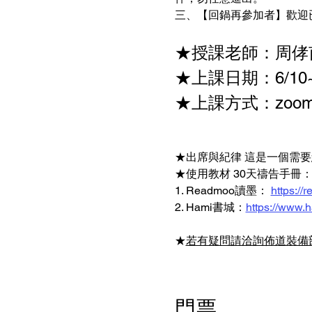
三、【回鍋再參加者】歡迎
★授課老師：周侾
★上課日期：6/10~7
★上課方式：zoo
★出席與紀律 這是一個需要
★使用教材 30天禱告手冊：
1. Readmoo讀墨：
https:/
2. Hami書城：
https://www.
★
若有疑問請洽詢佈道裝備部
門票