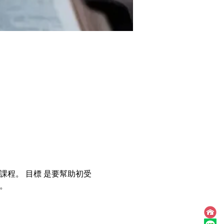
程。 目標 是要幫助初受
。