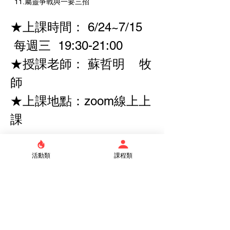
  11.屬靈爭戰與一要三招 
★上課時間： 6/24~7/15   
 每週三  19:30-21:00   
★授課老師： 蘇哲明    牧
師
★上課地點：zoom線上上
課
★出席與紀律- 這是一個需要您以禱告的心、
活動類
課程類
敞開的心、渴慕的心委身參與的聚會。聚會出
席需達八成以上才算通過。 
★使用教材：[新生命陪讀本~信息版/互動
版]，請於課程開始前提早至真理書房購買。 
★感謝您的閱讀，💬若有疑問請洽佈道裝備
部 張姐妹 2363-2096轉609 或Email： 