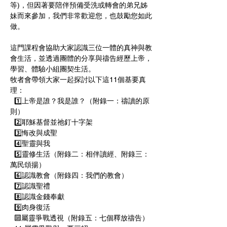
等)，但因著要陪伴預備受洗或轉會的弟兄姊
妹而來參加，我們非常歡迎您，也鼓勵您如此
做。 
這門課程會協助大家認識三位一體的真神與教
會生活，並透過團體的分享與禱告經歷上帝，
學習、體驗小組團契生活。
牧者會帶領大家一起探討以下這11個基要真
理： 
  1️⃣上帝是誰？我是誰？（附錄一：禱讀的原
則） 
  2️⃣耶穌基督並祂釘十字架 
  3️⃣悔改與成聖 
  4️⃣聖靈與我 
  5️⃣靈修生活（附錄二：相伴讀經、附錄三：
萬民頌揚） 
  6️⃣認識教會（附錄四：我們的教會） 
  7️⃣認識聖禮  
  8️⃣認識金錢奉獻 
  9️⃣肉身復活 
  🔟屬靈爭戰透視（附錄五：七個釋放禱告） 