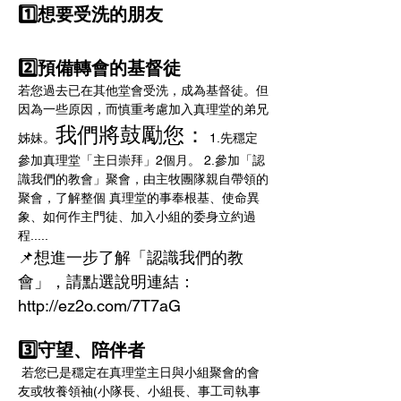
1️⃣想要受洗的朋友
2️⃣預備轉會的基督徒
若您過去已在其他堂會受洗，成為基督徒。但
因為一些原因，而慎重考慮加入真理堂的弟兄
我們將鼓勵您：
姊妹。
 1.先穩定
參加真理堂「主日崇拜」2個月。 2.參加「認
識我們的教會」聚會，由主牧團隊親自帶領的
聚會，了解整個 真理堂的事奉根基、使命異
象、如何作主門徒、加入小組的委身立約過
程..... 
📌想進一步了解「認識我們的教
會」，請點選說明連結： 
http://ez2o.com/7T7aG 
3️⃣守望、陪伴者
 若您已是穩定在真理堂主日與小組聚會的會
友或牧養領袖(小隊長、小組長、事工司執事