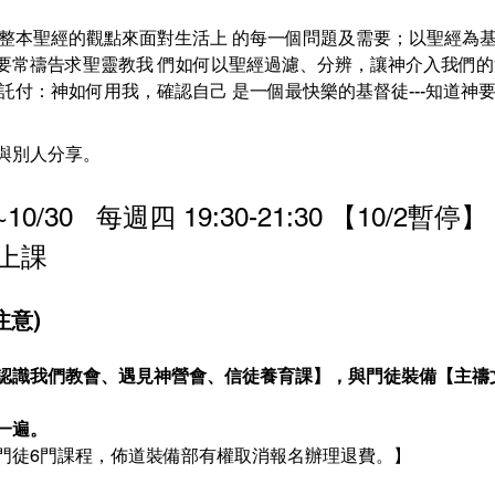
運用整本聖經的觀點來面對生活上 的每一個問題及需要；以聖經為
要常禱告求聖靈教我 們如何以聖經過濾、分辨，讓神介入我們的
的託付：神如何用我，確認自己 是一個最快樂的基督徒---知道神
與別人分享。  
~10/30   每週四 19:30-21:30 【10/2暫停】 
上課
注意)
認識我們教會、遇見神營會、信徒養育課】，與門徒裝備【主禱
一遍。
門徒6門課程，佈道裝備部有權取消報名辦理退費。】