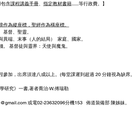
用包含
課程講義手冊
、
指定教材書籍
......等行政費。】
境作為縱座標，聖經作為橫座標。
、基督、聖靈。 
異端、末事（人的結局）  家庭、國家。 
錢。 基督徒與靈界：天使與魔鬼。
參加，出席須達八成以上。(每堂課遲到超過 20 分鐘視為缺席
學研究》一書,著者喬治‧W.傅瑞勒
c@gmail.com 或電02-23632096分機153   佈道裝備部 陳姊妹。