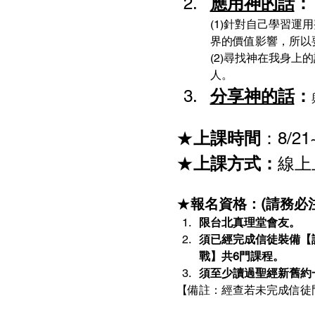
應用神的話
：
(1)針對自己學習
界的價值影響，所以
(2)尋找神在我身上
人。
分享神的話
：
★
上課時間
：8/21
★
上課方式：
線上
★
報名資格：(請務必
限台北真理堂會友。
須已經完成信徒裝備【
戰】共6門課程。
須至少讀過聖經新舊約
【備註：經查若未完成信徒