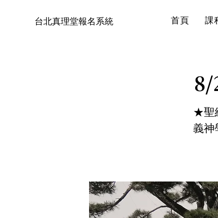
首頁
課
台北真理堂報名系統
8
★聖
義神