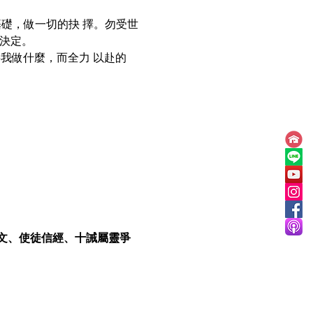
基礎，做一切的抉 擇。勿受世
決定。 
要我做什麼，而全力 以赴的
文、使徒信經、十誡屬靈爭