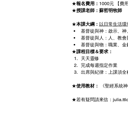
★
報名費用：
1000元 【費
★
授課老師：蘇哲明牧師
★
本課大綱：
以日常生活環
基督徒與神：啟示、神
基督徒與人：人、教會與
基督徒與物：職業、金
★
課程目標＆要求：
天天靈修 
完成每週指定作業
出席與紀律：上課須全程
★
使用教材： 
《聖經系統神
★若有疑問請來信：julia.ttl