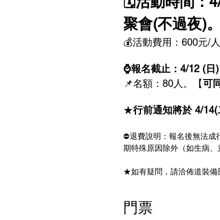
🗓️活動時間：4/1
聚會(不過夜)
💰活動費用：600元
⌚報名截止：4/12 (日)
📌名額：80人。【
可
★
行前通知將於 4/14(
⛔退費說明：報名後無法成
期特殊原因除外（如生病、
★如有疑問，請洽佈道裝備部 張姐
門票