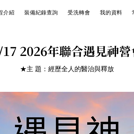
程介紹
裝備紀錄查詢
受洗轉會
我的資料
4/17 2026年聯合遇見神營
★主 題：經歷全人的醫治與釋放