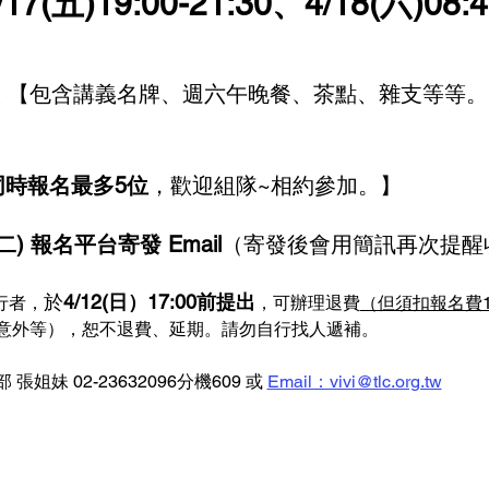
7(五)19:00-21:30、4/18(六)08:4
。
/人 【包含講義名牌、週六午晚餐、茶點、雜支等等
同時報名最多5位
，歡迎組隊~相約參加。】
二) 報名平台寄發 Email
（寄發後會用簡訊再次提醒
於
4/12(日）17:00前提出
行者，
，可辦理退費
（但須扣報名費
意外等），恕不退費、延期。請勿自行找人遞補。
妹 02-23632096分機609 或 
Email：vivi@tlc.org.tw