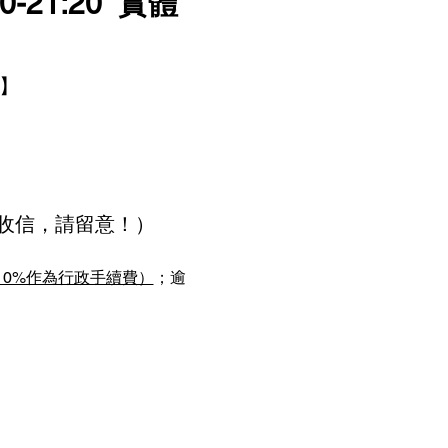
0-21:20  實體
。】
收信，請留意！）
10%作為行政手續費）
；逾