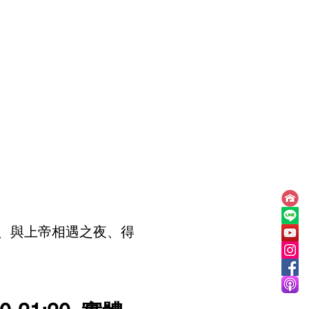
 
、與上帝相遇之夜、得