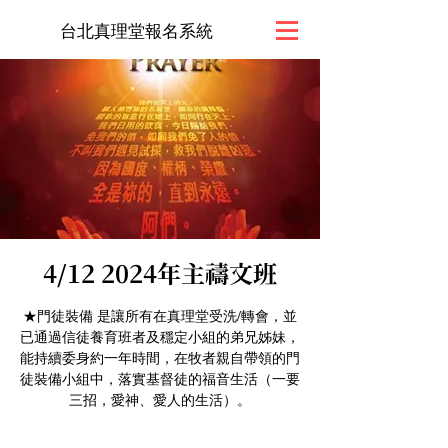
台北真理堂報名系統
4/12 2024年主禱文班
★門徒裝備 是讓所有在真理堂受洗/轉會，並
已通過信徒養育班者及穩定小組的弟兄姊妹，
能持續委身約一年時間，在牧者親自帶領的門
徒裝備小組中，落實基督徒的福音生活（一要
三招，愛神、愛人的生活）。