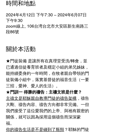
時間和地點
2024年4月12日 下午7:30 – 2024年6月07日
下午9:30
zoom線上, 106台湾台北市大安區新生南路三
段86號
關於本活動
★門徒裝備 是讓所有在真理堂受洗/轉會，並
已通過信徒養育班者及穩定小組的弟兄姊妹，
能持續委身約一年時間，在牧者親自帶領的門
徒裝備小組中，落實基督徒的福音生活（一要
三招，愛神、愛人的生活）。
★
門訓一 得勝的禱告：主禱文班是什麼？
主禱文是耶穌親自教導門徒的禱告架構
，禱告
大剛、禱告內容、禱告方向都非常完備。一但
我們接受了這位愛我們的上帝、與祂有親密的
關係，就可以因為採用這個禱告而深深蒙
福。 
你的禱告生活是不是碰到了瓶頸
？耶穌的門徒