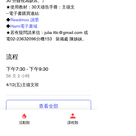
30 分鐘視為缺席。）   
★使用教材：30天禱告手冊：主禱文
--電子書購買連結: 
◆
Readmoo 讀墨
◆
Hami電子書城
★若有疑問請來信：julia.ttlc@gmail.com 或
電02-23632096分機153   裝備處 陳姊妹。
流程
下午7:30 - 下午9:30
56 天 2 小時
4/12(五)主禱文班
查看全部
活動類
課程類
門票