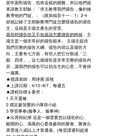
當年面對禱告，也有這樣的困難，所以他們就
來請教主耶穌：「求主教導我們禱告，像約翰
教導他的門徒。」（路加福音十一：1）2-4
節就記錄了主耶穌教導門徒怎麼樣禱告的禱告
文，這就是主禱文產生的背景。 
當你想禱告但又不知道該怎麼禱告的時候
，主
禱文是一個非常好的禱告範本。 主禱文提供
我們完整的禱告大綱、禱告內容以及禱告方
向，主要有七方面，有些人把它分類成「三
願、四求」，這七個禱告是非常完整的禱告內
容，讓我們的禱告可以切合主的心意，不會掛
一漏萬。 
★授課老師：周侾甫 區牧
★上課日期：4/12~6/7，每週五
★課程目標＆要求：
1.天天靈修 
2.穩定參加愛的小隊與小組 
3.學習事奉(服事人、服事神)   
★出席與紀律 這是一個需要您以禱告的心、
敞開的心、渴慕的心委身參與的聚會。聚會出
席需達八成以上才算通過。(每堂課遲到超過 