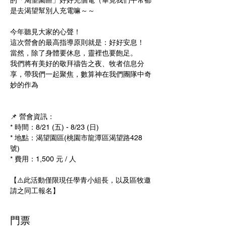
的「渴望園區」好好充個電（畢竟我們平常都
是去渴望幫別人充電嘛～～
今年聽見大家的心聲！
這次營會的最高指導原則就是：好好安息！
當然，除了身體要休息，靈裡也要飽足。
我們將有美好的敬拜禱告之夜、牧者信息分
享，帶我們一起聚焦，數算神在我們團隊中奇
妙的作為
📌 營會資訊：
* 時間：8/21 (五) - 8/23 (日)
* 地點：渴望園區(桃園市龍潭區渴望路428
號)
* 費用：1,500 元 / 人
【⚠️此活動僅限現任學青小組長，以及區牧邀
請之同工報名】
門票