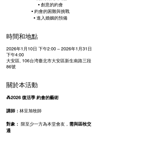
• 創意的約會
• 約會的困難與挑戰
• 進入婚姻的預備
時間和地點
2026年1月10日 下午2:00 – 2026年1月31日
下午4:00
大安區, 106台湾臺北市大安區新生南路三段
86號
關於本活動
💑
2026 復活季 約會的藝術 
講師：
林呈旭牧師
對象： 
限至少一方為本堂會友，
需與區牧交
通