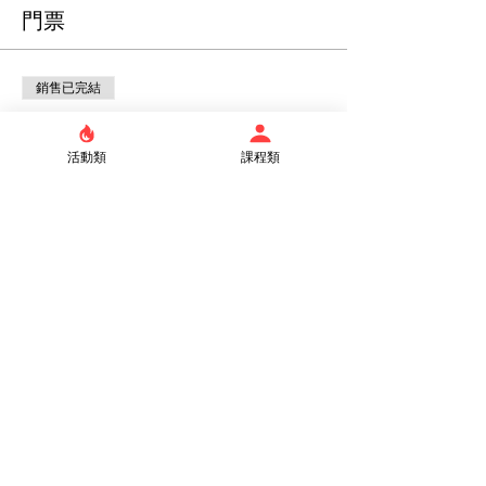
門票
銷售已完結
票券類型
雙人
活動類
課程類
更多資訊
價格
$1,200.00
分享此活動