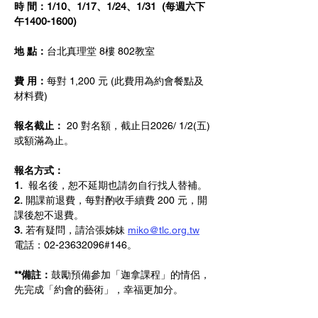
時 間：1/10、1/17、1/24、1/31  (每週六下
午1400-1600)
地 點：
台北真理堂 8樓 802教室 
費 用：
每對 1,200 元 (此費用為約會餐點及
材料費)
報名截止： 
20 對名額，截止日2026/ 1/2(五)
或額滿為止。
報名方式：
1.
  報名後，恕不延期也請勿自行找人替補。
2.
 開課前退費，每對酌收手續費 200 元，開
課後恕不退費。
3.
 若有疑問，請洽張姊妹 
miko@tlc.org.tw
電話：02-23632096#146。
**備註：
鼓勵預備參加「迦拿課程」的情侶，
先完成「約會的藝術」，幸福更加分。