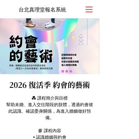
台北真理堂報名系統
2026 復活季 約會的藝術
💑 課程簡介與目標
幫助未婚、進入交往階段的肢體，透過約會彼
此認識、確認委身關係，為進入婚姻做好預
備。
📘 課程內容
• 認識婚姻與約會