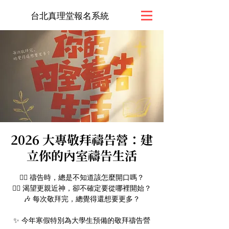
台北真理堂報名系統
2026 大專敬拜禱告營：建
立你的內室禱告生活
🙋‍♀️ 禱告時，總是不知道該怎麼開口嗎？
🙋‍♂️ 渴望更親近神，卻不確定要從哪裡開始？
🎶 每次敬拜完，總覺得還想要更多？
✨ 今年寒假特別為大學生預備的敬拜禱告營