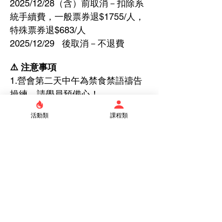
2025/12/28（含）前取消－扣除系
統手續費，一般票券退$1755/人，
特殊票券退$683/人
2025/12/29   後取消－不退費
⚠️ 注意事項
1.營會第二天中午為禁食禁語禱告
操練，請學員預備心！
2.未滿18歲之報名者須繳交家長同
活動類
課程類
意書，報名後會以信箱傳送同意
書。
3.營會同工請勿填寫此報名表，謝
謝！
以上內容若有疑問，請聯絡：
主席葉姐妹：(02)23632096-轉145
行政林姐妹：0988769434