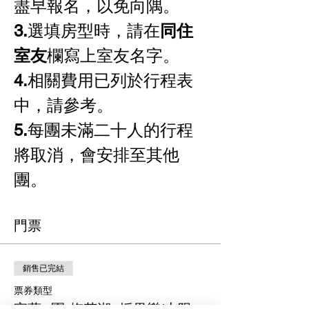
盡早報名，以免向隅。
3.
選填房型時，請在
同住
室友
欄寫上室友名字。
4.
相關費用已列於行程表
中，請參考。
5.
每團未滿二十人的行程
將取消，會安排至其他
團。
門票
銷售已完結
票券類型