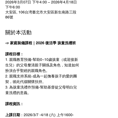
2026年3月07日 下午4:00 – 2026年4月18日
下午6:00
大安區, 106台湾臺北市大安區新生南路三段
86號
關於本活動
📣 
家庭裝備課程｜2026 復活季 孩童洗禮班 
課程目標：
1. 親職教育預備-幫助0~10歲孩童（或迎接新
生兒）的父母釐清親子關係及角色，知道如何
扮演合乎聖經的親職角色。 
2. 親職支持系統-成為一起撫養孩子的愛的團
契，彼此代禱關懷扶持。
3. 為孩童洗禮作預備-幫助基督徒父母明白兒
童洗禮的意義。
課程資訊：
上課日期
：2026/3/7 -4/18 (六) 上午1600-