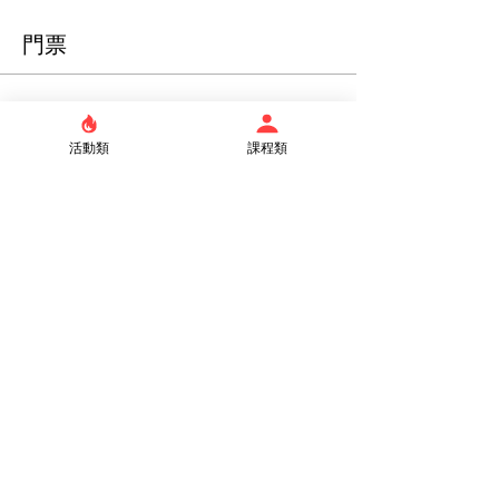
門票
銷售已完結
活動類
課程類
票券類型
一般票
價格
$200.00
分享此活動