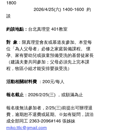
1800    
                      2026/4/25(六) 1400-1600  約
談    
約談地點：
台北真理堂 401教室
對  象
：限真理堂會友或慕道友參加。本堂每
位「為人父母者」必修之家庭裝備課程。 懷
孕、家有嬰幼兒或孩童預備受洗的基督徒家長
（建議夫妻共同參加；父母必須先上完本課
程，牧區小組才能安排嬰孩受洗） 
活動相關材料費 
：200元/每人 
報名截止
：2026/2/25(三) ，或額滿為止
報名後無法參加者，2/25(三)前提出可辦理退
費，逾期恕不退費或延期。※如有疑問，請洽
成全部同工 2363-2096#146 張姊妹 
miko.ttlc@gmail.com