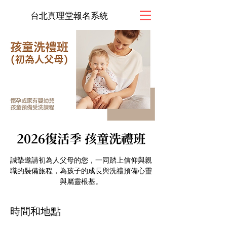
台北真理堂報名系統
2026復活季 孩童洗禮班
誠摯邀請初為人父母的您，一同踏上信仰與親
職的裝備旅程，為孩子的成長與洗禮預備心靈
與屬靈根基。
時間和地點