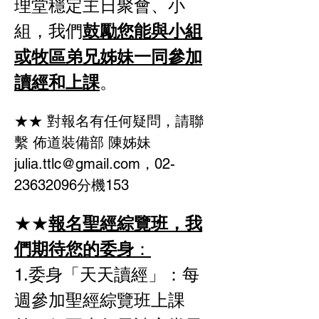
理堂穩定主日聚會、小
組，我們
鼓勵您能與小組
或牧區弟兄姊妹一同參加
讀經和上課
。
★★ 對報名有任何疑問，請聯
繫 佈道裝備部 陳姊妹 
julia.ttlc@gmail.com，02-
23632096分機153
★★
報名聖經綜覽班，我
們期待您的委身
：
1.委身「天天讀經」：每
週參加聖經綜覽班上課