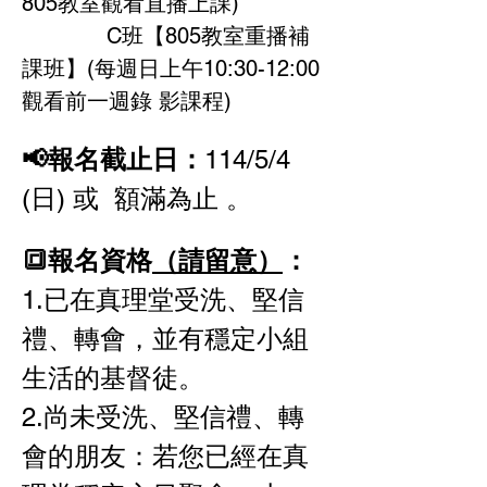
805教室觀看直播上課)
             C班【805教室重播補
課班】(每週日上午10:30-12:00
觀看前一週錄 影課程)
📢報名截止日：
114/5/4 
(日) 或  額滿為止 。
🔳報名資格
（請留意）
：
1.已在真理堂受洗、堅信
禮、轉會，並有穩定小組
生活的基督徒。
2.尚未受洗、堅信禮、轉
會的朋友：若您已經在真