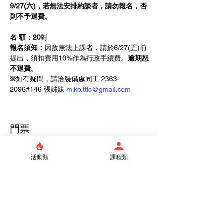
9/27(六)，若無法安排約談者，請勿報名，否
則不予退費。
名 額：20
對
報名須知：
因故無法上課者，請於6/27(五)前
提出，須扣費用10%作為行政手續費。
逾期恕
不退費。
※
如有疑問，請洽裝備處同工 2363-
2096#146 張姊妹 
miko.ttlc@gmail.com
門票
活動類
課程類
銷售已完結
票券類型
雙人
更多資訊