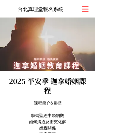
台北真理堂報名系統
2025 平安季 迦拿婚姻課
程
課程簡介&目標
學習聖經中婚姻觀
如何溝通及衝突化解
姻親關係