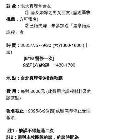
對 象：
限大真理堂會友
               ① 論及婚嫁之男女朋友 (需經
區牧
推薦，
方可報名)
               ②已婚夫婦，未參加過「迦拿婚姻
課程」者
時 間：
2025/7/5～9/20 (六)1300-1600 (十
週)
              [8/16 暫停一次]
9/27
 (六)
約談 
1430-1700
地 點：台北真理堂9樓迦勒廳
費 用：
每對 2600元 (此費用含課程材料及約
談茶點)  
報名截止：
2025/6/26(四)或額滿即停止受理
報名。
註1：缺課不得超過二次  
註2：需與主牧團隊約談，約談時間為