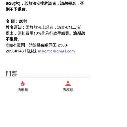
6/28(六)，若無法安排約談者，請勿報名，否
則不予退費。
名 額：20
對
報名須知：
因故無法上課者，請於4/1(二)前
提出，須扣費用10%作為行政手續費。
逾期恕
不退費。
※
如有疑問，請洽裝備處同工 2363-
2096#146 張姊妹 
miko.ttlc@gmail.com
門票
活動類
課程類
銷售已完結
票券類型
雙人
更多資訊