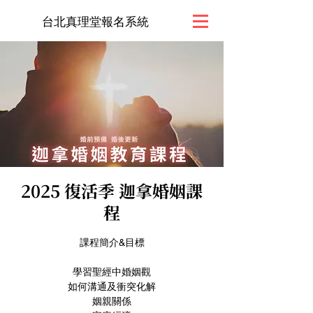
台北真理堂報名系統
2025 復活季 迦拿婚姻課
程
課程簡介&目標
學習聖經中婚姻觀
如何溝通及衝突化解
姻親關係