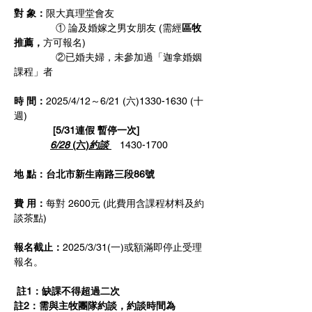
對 象：
限大真理堂會友
               ① 論及婚嫁之男女朋友 (需經
區牧
推薦，
方可報名)
               ②已婚夫婦，未參加過「迦拿婚姻
課程」者
時 間：
2025/4/12～6/21 (六)1330-1630 (十
週)
              [5/31連假 暫停一次]
6/28
 (六)
約談 
1430-1700
地 點：台北市新生南路三段86號 
費 用：
每對 2600元 (此費用含課程材料及約
談茶點)  
報名截止：
2025/3/31(一)或額滿即停止受理
報名。
註1：缺課不得超過二次  
註2：需與主牧團隊約談，約談時間為