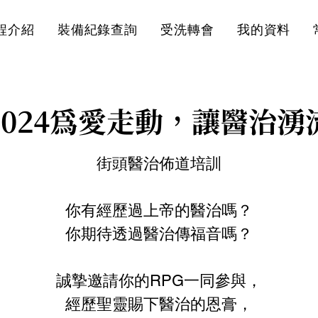
程介紹
裝備紀錄查詢
受洗轉會
我的資料
2024為愛走動，讓醫治湧
街頭醫治佈道培訓
你有經歷過上帝的醫治嗎？
你期待透過醫治傳福音嗎？
誠摯邀請你的RPG一同參與，
經歷聖靈賜下醫治的恩膏，