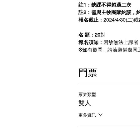
註1：缺課不得超過二次  
註2：需與主牧團隊約談，約
報名截止：
2024/4/30
名 額：20
對
報名須知：
因故無法上課者，
※
如有疑問，請洽裝備處同工 23
門票
票券類型
雙人
更多資訊