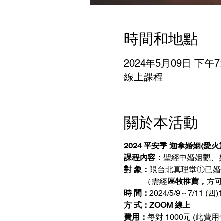
時間和地點
2024年5月09日 下午7:
線上課程
關於本活動
2024 平安季 迦拿婚姻(愛火
課程內容：
聖經中婚姻觀、
對 象：
限台北真理堂①已婚
          （需經
區牧推薦，
方
時 間：
2024/5/9～7/11 (四)
方 式：ZOOM 線上
費用：
每對 1000元 (此費