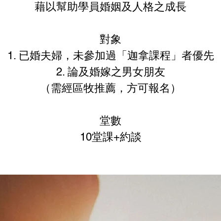
藉以幫助學員婚姻及人格之成長
對象
1. 已婚夫婦，未參加過「迦拿課程」者優先
2. 論及婚嫁之男女朋友
（需經區牧推薦，方可報名）
堂數
10堂課+約談