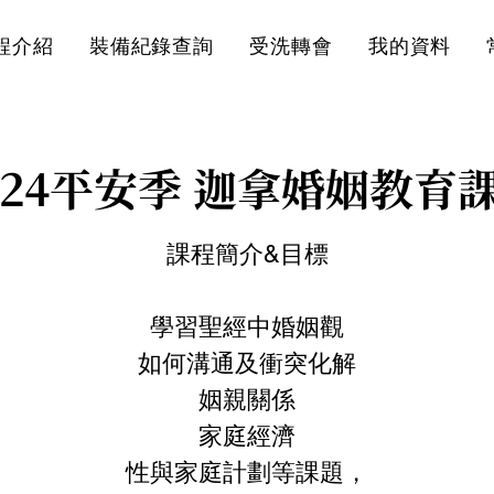
程介紹
裝備紀錄查詢
受洗轉會
我的資料
024平安季 迦拿婚姻教育
課程簡介&目標
學習聖經中婚姻觀
如何溝通及衝突化解
姻親關係
家庭經濟
性與家庭計劃等課題，