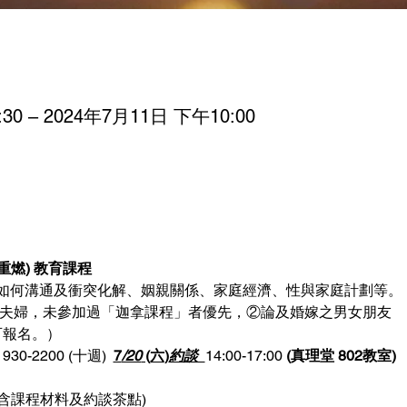
30 – 2024年7月11日 下午10:00
重燃) 教育課程 
如何溝通及衝突化解、姻親關係、家庭經濟、性與家庭計劃等。
夫婦，未參加過「迦拿課程」者優先，②論及婚嫁之男女朋友
可報名。）
1930-2200 (十週)  
7
/20
 (六)
約談  
14:00-17:00 
(真理堂 802教室)
用含課程材料及約談茶點)  