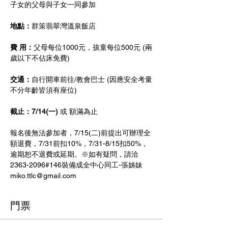
子女的父母與子女一同參加
地點：
群策翡翠灣溫泉飯店
費 用：
父母每位1000元，孩童每位500元 (兩
歲以下不佔床免費)
交通：
自行開車前往/教會巴士 (因應安全考量
不分年齡皆須有座位)
截止：7/14(一) 
或 額滿為止 
報名後無法參加者，7/15(二)前提出可辦理全
額退費，7/31前扣10%，7/31-8/15扣50%，
逾期恕不退費或延期。※如有疑問，請洽
2363-2096#146裝備成全中心同工-張姊妹 
miko.ttlc@gmail.com
門票