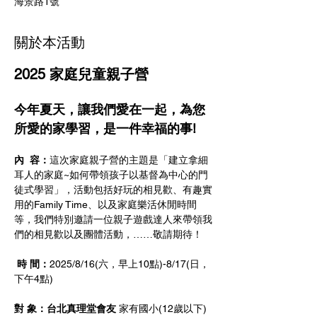
海景路1號
關於本活動
2025 家庭兒童親子營
今年夏天，讓我們愛在一起，為您
所愛的家學習，是一件幸福的事!
內  容：
這次家庭親子營的主題是「建立拿細
耳人的家庭~如何帶領孩子以基督為中心的門
徒式學習」，活動包括好玩的相見歡、有趣實
用的Family Time、以及家庭樂活休閒時間
等，我們特別邀請一位親子遊戲達人來帶領我
們的相見歡以及團體活動，……敬請期待！
時 間：
2025/8/16(六，早上10點)-8/17(日，
下午4點)
對 象：台北真理堂會友 
家有國小(12歲以下)