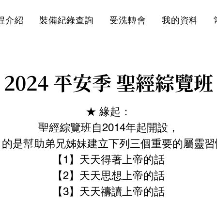
程介紹
裝備紀錄查詢
受洗轉會
我的資料
2024 平安季 聖經綜覽班
★ 緣起：
聖經綜覽班自2014年起開設，
目的是幫助弟兄姊妹建立下列三個重要的屬靈習
【1】天天得著上帝的話
【2】天天思想上帝的話
【3】天天禱讀上帝的話