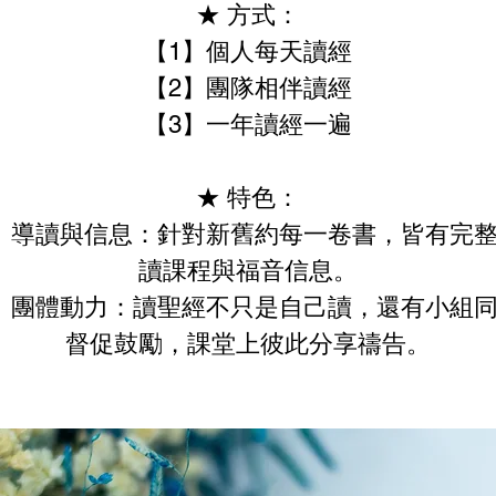
★ 方式：
【1】個人每天讀經
【2】團隊相伴讀經
【3】一年讀經一遍
★ 特色：
】導讀與信息：針對新舊約每一卷書，皆有完
讀課程與福音信息。
】團體動力：讀聖經不只是自己讀，還有小組
督促鼓勵，課堂上彼此分享禱告。