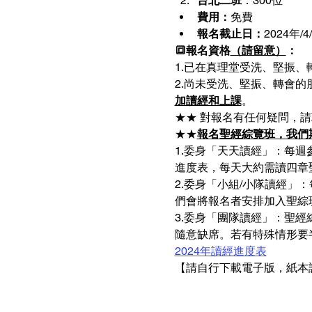
台北二班
：300位
費用：
免費
報名截止日：
2024年/4
🔳報名資格
（請留意）
：
1.已在真理堂受洗、堅振
2.尚未受洗、堅振、轉會
加讀經和上課
。
★★ 對報名有任何疑問，請聯繫 裝備
★★
報名聖經綜覽班，我們
1.委身「天天讀經」：每週
進度表，每天大約需讀四章
2.委身「小組/小隊讀經
們會將報名者安排加入聖綜
3.委身「團隊讀經」：聖
隨意缺席。若有特殊情形要
2024年讀經進度表
【請自行下載電子版，紙本