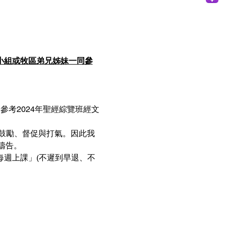
小組或牧區弟兄姊妹一同參
參考2024年聖經綜覽班經文
此鼓勵、督促與打氣。因此我
禱告。
每週上課」(不遲到早退、不