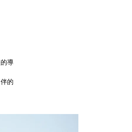
整的導
同伴的