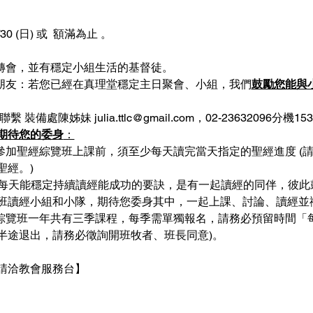
/30 (日) 或  額滿為止 。
、轉會，並有穩定小組生活的基督徒。
的朋友：若您已經在真理堂穩定主日聚會、小組，我們
鼓勵您能與
處陳姊妹 julia.ttlc@gmail.com，02-23632096分機153
期待您的委身
：
參加聖經綜覽班上課前，須至少每天讀完當天指定的聖經進度 (請
聖經。)
」：每天能穩定持續讀經能成功的要訣，是有一起讀經的同伴，彼
班讀經小組和小隊，期待您委身其中，一起上課、討論、讀經並
經綜覽班一年共有三季課程，每季需單獨報名，請務必預留時間「
半途退出，請務必徵詢開班牧者、班長同意)。
請洽教會服務台】