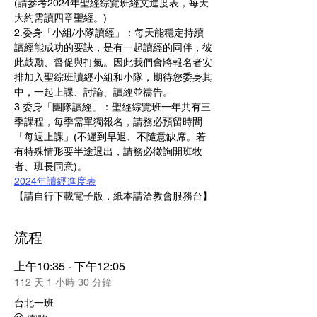
(請參考2024年聖經綜覽班經文進度表，每天
大約需讀四章聖經。)
2.委身「小組/小隊讀經」：每天能穩定持續
讀經能成功的要訣，是有一起讀經的同伴，彼
此鼓勵、督促與打氣。因此我們會將報名者安
排加入聖綜班讀經小組和小隊，期待您委身其
中，一起上課、討論、讀經並禱告。
3.委身「團隊讀經」：聖經綜覽班一年共有三
季課程，每季需單獨報名，請務必預留時間
「每週上課」(不遲到早退、不隨意缺席。若
有特殊情形要半途退出，請務必徵詢開班牧
者、班長同意)。
2024年讀經進度表
【請自行下載電子版，紙本請洽教會服務台】
流程
上午10:35 - 下午12:05
112 天 1 小時 30 分鐘
台北一班