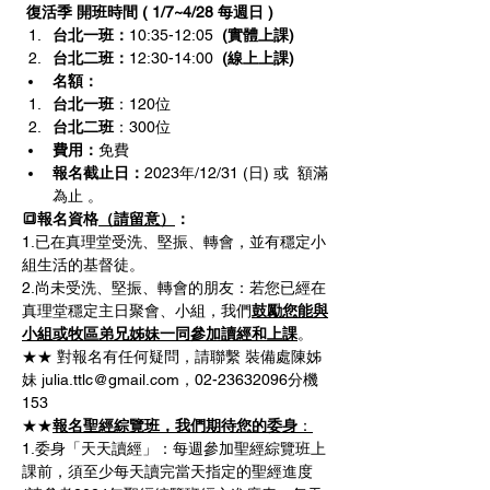
復活季 開班時間 ( 1/7~4/28 每週日 ) 
台北一班：
10:35-12:05 
 (實體上課)
台北二班：
12:30-14:00  
(線上上課)
名額：
台北一班
：120位
台北二班
：300位
費用：
免費
報名截止日：
2023年/12/31 (日) 或  額滿
為止 。
🔳報名資格
（請留意）
：
1.已在真理堂受洗、堅振、轉會，並有穩定小
組生活的基督徒。
2.尚未受洗、堅振、轉會的朋友：若您已經在
真理堂穩定主日聚會、小組，我們
鼓勵您能與
小組或牧區弟兄姊妹一同參加讀經和上課
。
★★ 對報名有任何疑問，請聯繫 裝備處陳姊
妹 julia.ttlc@gmail.com，02-23632096分機
153
★★
報名聖經綜覽班，我們期待您的委身
：
1.委身「天天讀經」：每週參加聖經綜覽班上
課前，須至少每天讀完當天指定的聖經進度 