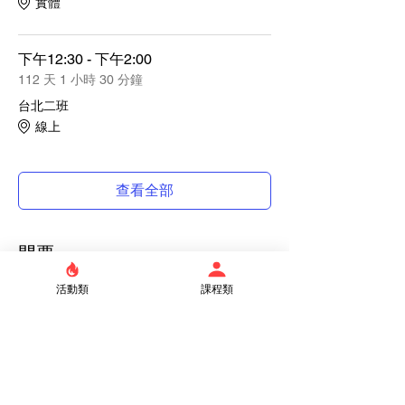
實體
下午12:30 - 下午2:00
112 天 1 小時 30 分鐘
台北二班
線上
查看全部
門票
活動類
課程類
銷售已完結
票券類型
台北一班 (實體班)
價格