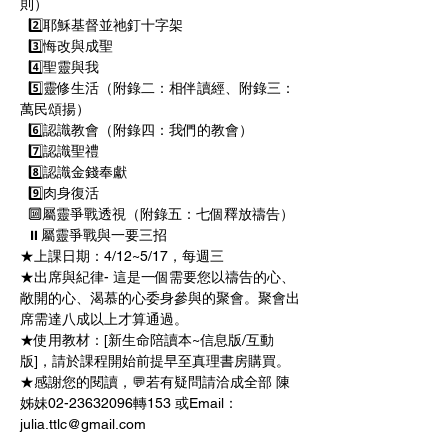
則） 
  2️⃣耶穌基督並祂釘十字架 
  3️⃣悔改與成聖 
  4️⃣聖靈與我 
  5️⃣靈修生活（附錄二：相伴讀經、附錄三：
萬民頌揚） 
  6️⃣認識教會（附錄四：我們的教會） 
  7️⃣認識聖禮  
  8️⃣認識金錢奉獻 
  9️⃣肉身復活 
  🔟屬靈爭戰透視（附錄五：七個釋放禱告） 
  ⏸屬靈爭戰與一要三招 
★上課日期：4/12~5/17，每週三
★出席與紀律- 這是一個需要您以禱告的心、
敞開的心、渴慕的心委身參與的聚會。聚會出
席需達八成以上才算通過。 
★使用教材：[新生命陪讀本~信息版/互動
版]，請於課程開始前提早至真理書房購買。 
★感謝您的閱讀，💬若有疑問請洽成全部 陳
姊妹02-23632096轉153 或Email：
julia.ttlc@gmail.com