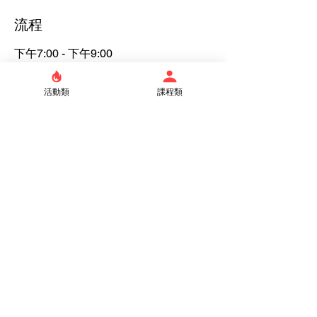
流程
下午7:00 - 下午9:00
35 天 2 小時
4/12 (三)受洗轉會班
活動類
課程類
查看全部
門票
銷售已完結
票券類型
學員
價格