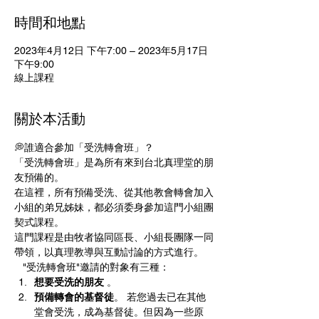
時間和地點
2023年4月12日 下午7:00 – 2023年5月17日
下午9:00
線上課程
關於本活動
💭誰適合參加「受洗轉會班」？ 
「受洗轉會班」是為所有來到台北真理堂的朋
友預備的。
在這裡，所有預備受洗、從其他教會轉會加入
小組的弟兄姊妹，都必須委身參加這門小組團
契式課程。
這門課程是由牧者協同區長、小組長團隊一同
帶領，以真理教導與互動討論的方式進行。
   "受洗轉會班"邀請的對象有三種： 
想要受洗的朋友 
。
預備轉會的基督徒
。 若您過去已在其他
堂會受洗，成為基督徒。但因為一些原