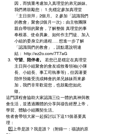
因，而慎重考慮加入真理堂的弟兄姊妹。
我們將鼓勵您： 1.先穩定參加真理堂
「主日崇拜」2個月。 2.參加「認識我們
的教會」聚會(2個月一次)：由主牧團隊
親自帶領的聚會，了解整個 真理堂的事
奉根基、使命異象、如何作主門徒、加入
小組的委身立約過程..... 想進一步了解
「認識我們的教會」，請點選說明連
結： http://ez2o.com/7T7aG 
守望、陪伴者。
 若您已是穩定在真理堂
主日與小組聚會的會友或牧養領袖(小隊
長、小組長、事工司執事等)，但因著要
陪伴預備受洗或轉會的弟兄姊妹而來參
加，我們非常歡迎您，也鼓勵您如此
做。 
這門課程會協助大家認識三位一體的真神與教
會生活，並透過團體的分享與禱告經歷上帝，
學習、體驗小組團契生活。
牧者會帶領大家一起探討以下這11個基要真
理： 
  1️⃣上帝是誰？我是誰？（附錄一：禱讀的原