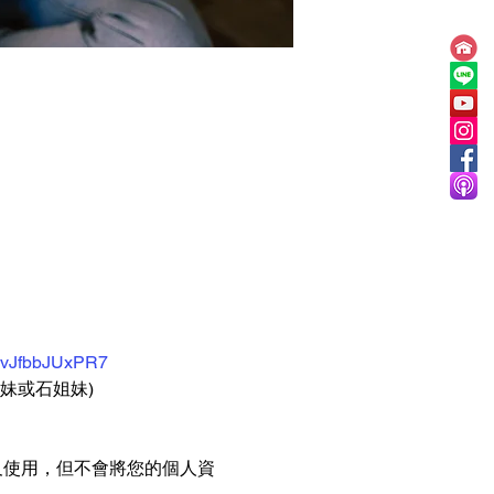
NXvJfbbJUxPR7
石姐妹)    
及使用，但不會將您的個人資