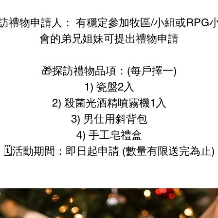
探訪禮物申請人： 有穩定參加牧區/小組或RPG
會的弟兄姐妹可提出禮物申請
🎁探訪禮物品項：(每戶擇一)
1) 瓷盤2入
2) 殺菌光酒精噴霧機1入
3) 男仕用斜背包
4) 手工皂禮盒