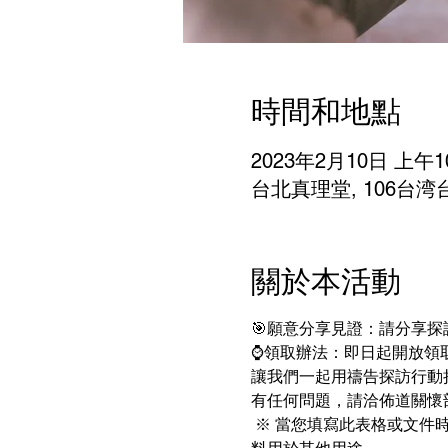
時間和地點
2023年2月10日 上午10
台北真理堂, 106台
關於本活動
🎯願意分享見證：請分享
⌚領取辦法：即日起開放領取  
讓我們一起用禱告探訪行動
有任何問題，請洽佈道關懷部張姐妹 
 ※ 當您填寫此表格或文