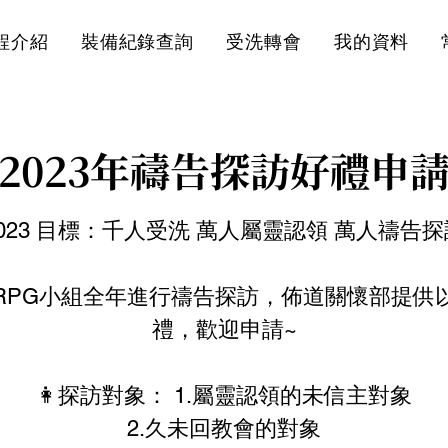
程介紹
裝備紀錄查詢
受洗轉會
我的資料
2023年禱告探訪好禮申
2023 目標：千人受洗 萬人屬靈認領 萬人禱告探
RPG小組全年進行禱告探訪，佈道關懷部提供
禮，歡迎申請~
👩探訪對象： 1.屬靈認領的未信主對象
2.久未回教會的對象