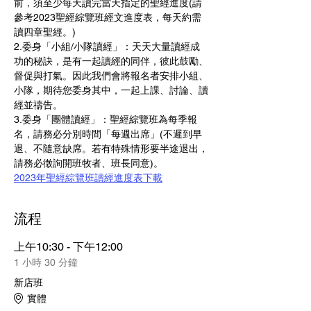
前，須至少每天讀完當天指定的聖經進度(請
參考2023聖經綜覽班經文進度表，每天約需
讀四章聖經。)
2.委身「小組/小隊讀經」：天天大量讀經成
功的秘訣，是有一起讀經的同伴，彼此鼓勵、
督促與打氣。因此我們會將報名者安排小組、
小隊，期待您委身其中，一起上課、討論、讀
經並禱告。
3.委身「團體讀經」：聖經綜覽班為每季報
名，請務必分別時間「每週出席」(不遲到早
退、不隨意缺席。若有特殊情形要半途退出，
請務必徵詢開班牧者、班長同意)。
2023年聖經綜覽班讀經進度表下載
流程
上午10:30 - 下午12:00
1 小時 30 分鐘
新店班
實體