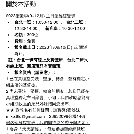
關於本活動
2023聖誕季(9~12月) 主日聖經綜覽班
台北一班：
10:30-12:00  、 
台北二班：
12:30-14:00 、
  新店班：
10:30-12:00  
名額：
300位
費用：
免費
報名截止日：
2023年/09/10(日) 或 額滿
為止。
 註：台北一班有線上及實體班、台北二班只
有線上班、新店班只有實體班
報名資格（請留意）：
1.已在真理堂受洗、堅振、轉會，並有穩定小
組生活的基督徒。
2.尚未受洗、堅振、轉會的朋友：若您已經在
真理堂穩定主日聚會、小組，我們鼓勵您能有
小組或牧區的弟兄姊妹陪同您出席。
★★ 對報名有任何疑問，請聯繫(張姊妹
miko.ttlc@gmail.com，23632096分機146)
報名聖經綜覽班，我們期待您的委身與約定：
1.委身「天天讀經」：每週參加聖經綜覽班