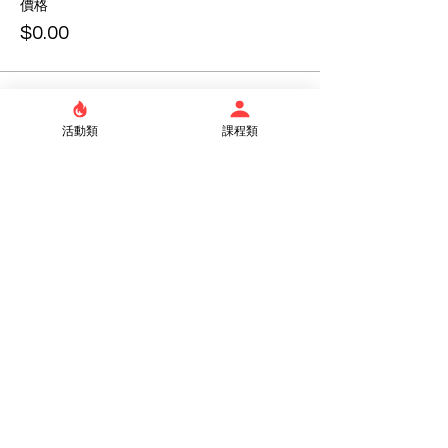
價格
$0.00
銷售已完結
活動類
課程類
票券類型
台北二班(線上班)
價格
$0.00
銷售已完結
票券類型
新店班 (實體班)
價格
$0.00