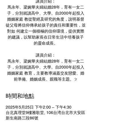
講員介紹：
馬永年、梁婉華夫婦結婚28年，育有一女二
子，分別就讀高中、大學。自2000年起投入
婚姻家庭 教從聖經及研究的角度，說明基督
徒父母將信仰傳承給孩子的責任和重要性，並
對如 何建立一個積極的信仰環境，提供實際
的建議，以幫助家長在日常生活中培養孩子
的靈命成長。
講員介紹：
馬永年、梁婉華夫婦結婚28年，育有一女二
子，分別就讀高中、大學。自2000年起投入
婚姻家庭 教育，主要教導涵蓋交友戀愛、婚
前準備、婚姻成長、親職等主題。ㄆ
時間和地點
2025年5月25日 下午2:00 – 下午4:30
台北真理堂9樓雅歌堂, 106台湾台北市大安區
新生南路三段86號