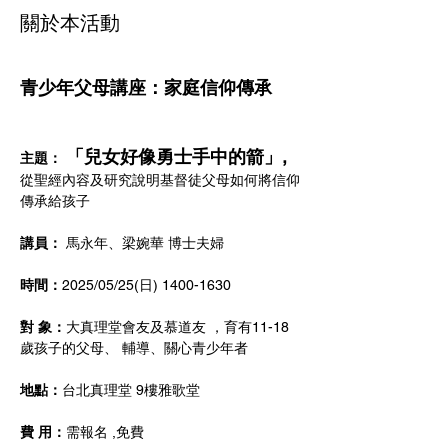
關於本活動
青少年父母講座：家庭信仰傳承
「兒女好像勇士手中的箭」,
主題：
從聖經內容及研究說明基督徒父母如何將信仰
傳承給孩子
講員：
 馬永年、梁婉華 博士夫婦
時間：
2025/05/25(日) 1400-1630
對 象：
大真理堂會友及慕道友 ，育有11-18
歲孩子的父母、 輔導、關心青少年者
地點：
台北真理堂 9樓雅歌堂
費 用：
需報名 ,免費