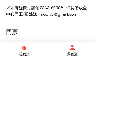
※如有疑問，請洽2363-2096#146裝備成全
中心同工-張姊妹 miko.ttlc@gmail.com
門票
銷售已完結
活動類
課程類
票券類型
一般票
價格
$0.00
分享此活動