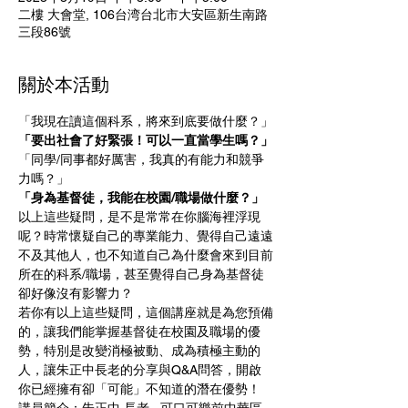
二樓 大會堂, 106台湾台北市大安區新生南路
三段86號
關於本活動
「我現在讀這個科系，將來到底要做什麼？」
「要出社會了好緊張！可以一直當學生嗎？」
「同學/同事都好厲害，我真的有能力和競爭
力嗎？」
「身為基督徒，我能在校園/職場做什麼？」
以上這些疑問，是不是常常在你腦海裡浮現
呢？時常懷疑自己的專業能力、覺得自己遠遠
不及其他人，也不知道自己為什麼會來到目前
所在的科系/職場，甚至覺得自己身為基督徒
卻好像沒有影響力？
若你有以上這些疑問，這個講座就是為您預備
的，讓我們能掌握基督徒在校園及職場的優
勢，特別是改變消極被動、成為積極主動的
人，讓朱正中長老的分享與Q&A問答，開啟
你已經擁有卻「可能」不知道的潛在優勢！