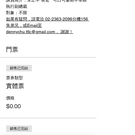
講員簡介：朱正中 長老   可口可樂前中華區
執行副總裁
對象：不限
如果有疑問，請電洽 02-2363-2096分機156 
朱弟兄，或Email至
dennychu.ttlc@gmail.com， 謝謝！
門票
銷售已完結
票券類型
實體票
價格
$0.00
銷售已完結