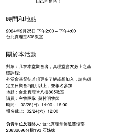
自己的角色！
時間和地點
2024年2月25日 下午2:00 – 下午4:00
台北真理堂805教室
關於本活動
對象：凡在本堂聚會者，真理堂會友必上之基
礎課程; 
外堂會基督徒若想更多了解或想加入，請先穩
定主日聚會2個月以上，並報名參加.
地點：台北真理堂八樓805教室
講員：主牧團隊  蘇哲明牧師
時間:    02/25(日)  14:00～16:00
報名截止:  02/24(六)  12:00                           
負責單位及聯絡人: 台北真理堂佈道關懷部 
23632096分機193 石姊妹